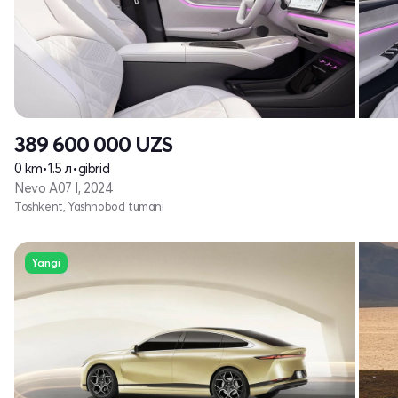
389 600 000
UZS
0 km
•
1.5 л
•
gibrid
Nevo A07 I, 2024
Toshkent, Yashnobod tumani
Yangi