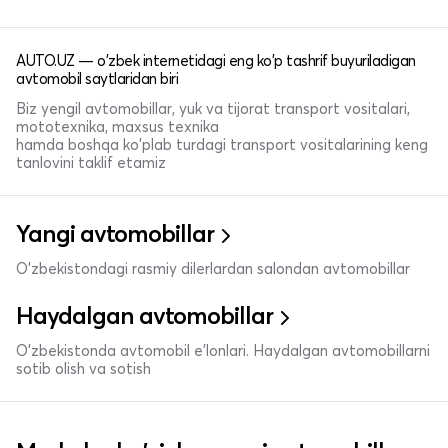
AUTO.UZ — o'zbek internetidagi eng ko'p tashrif buyuriladigan
avtomobil saytlaridan biri
Biz yengil avtomobillar, yuk va tijorat transport vositalari,
mototexnika, maxsus texnika
hamda boshqa ko'plab turdagi transport vositalarining keng
tanlovini taklif etamiz
Yangi avtomobillar
O'zbekistondagi rasmiy dilerlardan salondan avtomobillar
Haydalgan avtomobillar
O'zbekistonda avtomobil e’lonlari. Haydalgan avtomobillarni
sotib olish va sotish