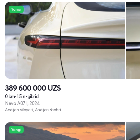
Yangi
389 600 000
UZS
0 km
•
1.5 л
•
gibrid
Nevo A07 I, 2024
Andijon viloyati, Andijon shahri
Yangi