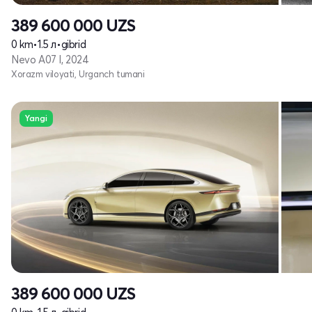
389 600 000
UZS
0 km
•
1.5 л
•
gibrid
Nevo A07 I, 2024
Xorazm viloyati, Urganch tumani
Yangi
389 600 000
UZS