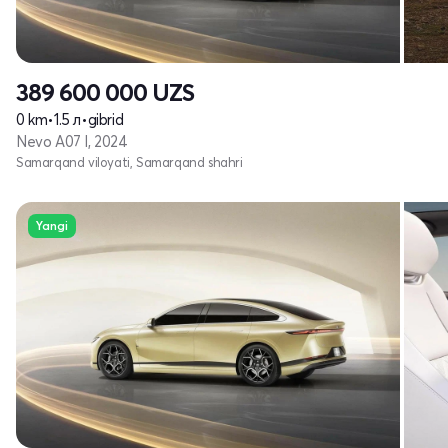
389 600 000
UZS
0 km
•
1.5 л
•
gibrid
Nevo A07 I, 2024
Samarqand viloyati, Samarqand shahri
Yangi