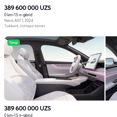
389 600 000
UZS
0 km
•
1.5 л
•
gibrid
Nevo A07 I, 2024
Toshkent, Uchtepa tumani
Yangi
389 600 000
UZS
0 km
•
1.5 л
•
gibrid