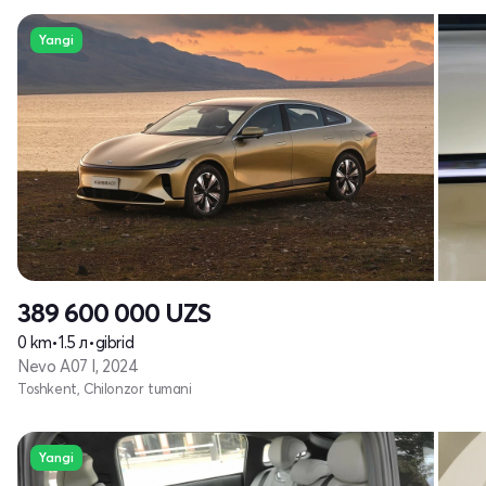
Yangi
389 600 000
UZS
0 km
•
1.5 л
•
gibrid
Nevo A07 I, 2024
Toshkent, Chilonzor tumani
Yangi