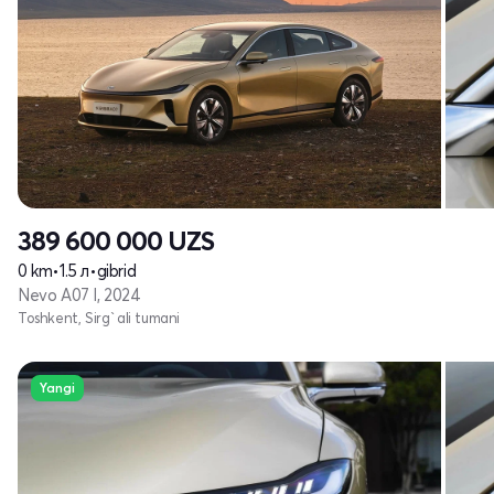
389 600 000
UZS
0 km
•
1.5 л
•
gibrid
Nevo A07 I, 2024
Toshkent, Sirg`ali tumani
Yangi