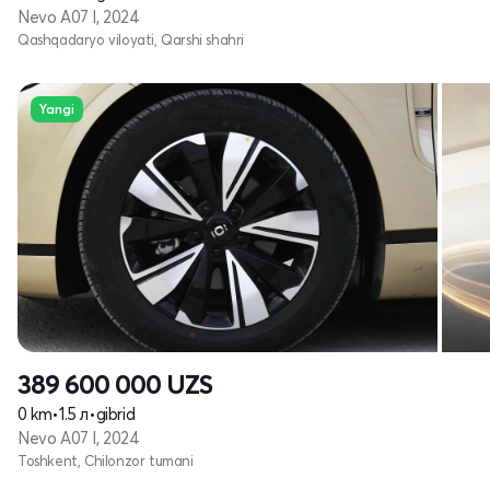
Nevo A07 I, 2024
Qashqadaryo viloyati, Qarshi shahri
Yangi
389 600 000
UZS
0 km
•
1.5 л
•
gibrid
Nevo A07 I, 2024
Toshkent, Chilonzor tumani