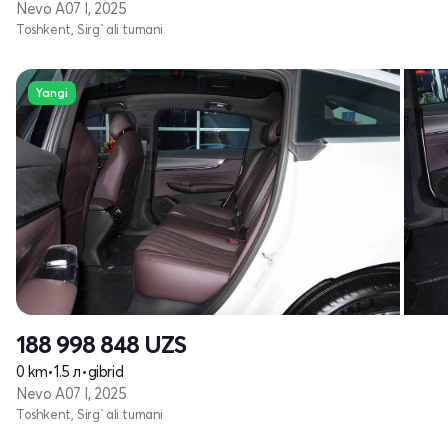
Nevo A07 I, 2025
Toshkent, Sirg`ali tumani
Yangi
188 998 848
UZS
0 km
•
1.5 л
•
gibrid
Nevo A07 I, 2025
Toshkent, Sirg`ali tumani