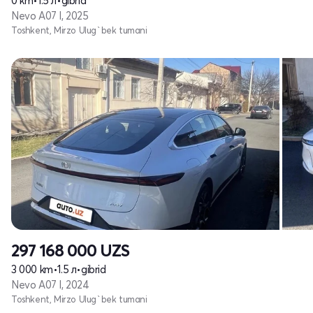
0 km
•
1.5 л
•
gibrid
Nevo A07 I, 2025
Toshkent, Mirzo Ulug`bek tumani
297 168 000
UZS
3 000 km
•
1.5 л
•
gibrid
Nevo A07 I, 2024
Toshkent, Mirzo Ulug`bek tumani