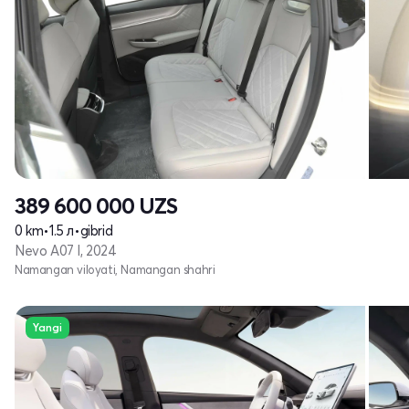
389 600 000
UZS
0 km
•
1.5 л
•
gibrid
Nevo A07 I, 2024
Namangan viloyati, Namangan shahri
Yangi