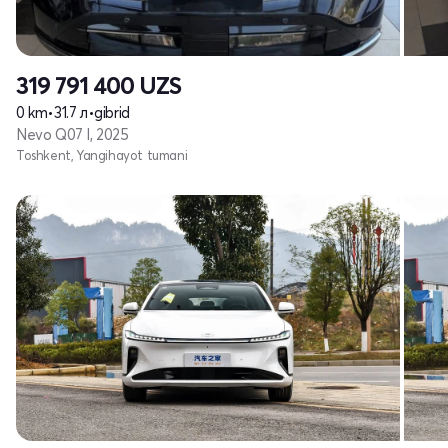
319 791 400
UZS
0 km
•
31.7 л
•
gibrid
Nevo Q07 I, 2025
Toshkent, Yangihayot tumani