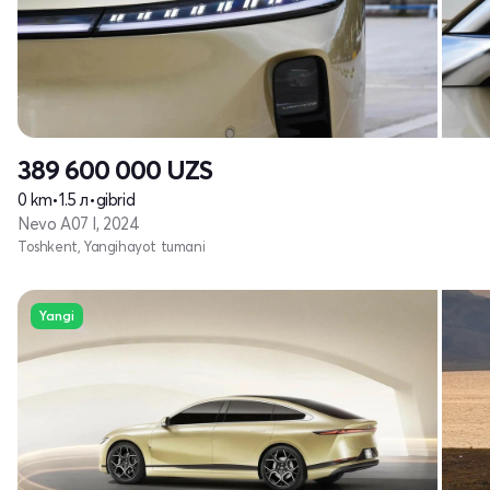
389 600 000
UZS
0 km
•
1.5 л
•
gibrid
Nevo A07 I, 2024
Toshkent, Yangihayot tumani
Yangi