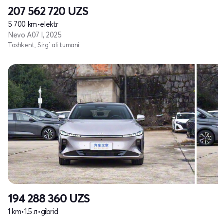
207 562 720
UZS
5 700 km
•
elektr
Nevo A07 I, 2025
Toshkent, Sirg`ali tumani
194 288 360
UZS
1 km
•
1.5 л
•
gibrid