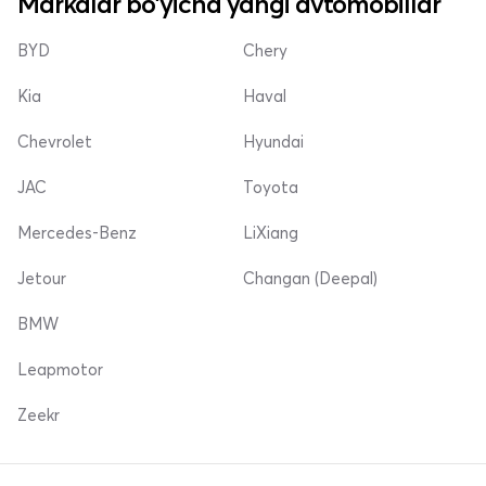
Markalar bo'yicha yangi avtomobillar
BYD
Chery
Kia
Haval
Chevrolet
Hyundai
JAC
Toyota
Mercedes-Benz
LiXiang
Jetour
Changan (Deepal)
BMW
Leapmotor
Zeekr