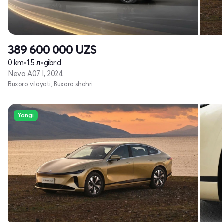
389 600 000
UZS
0 km
•
1.5 л
•
gibrid
Nevo A07 I, 2024
Buxoro viloyati, Buxoro shahri
Yangi