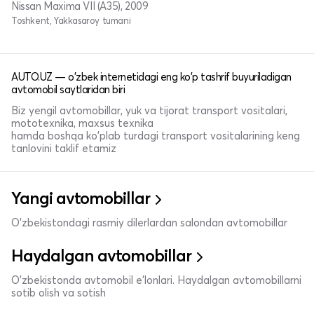
Nissan Maxima VII (A35), 2009
Toshkent, Yakkasaroy tumani
AUTO.UZ — o'zbek internetidagi eng ko'p tashrif buyuriladigan
avtomobil saytlaridan biri
Biz yengil avtomobillar, yuk va tijorat transport vositalari,
mototexnika, maxsus texnika
hamda boshqa ko'plab turdagi transport vositalarining keng
tanlovini taklif etamiz
Yangi avtomobillar
O'zbekistondagi rasmiy dilerlardan salondan avtomobillar
Haydalgan avtomobillar
O'zbekistonda avtomobil e’lonlari. Haydalgan avtomobillarni
sotib olish va sotish