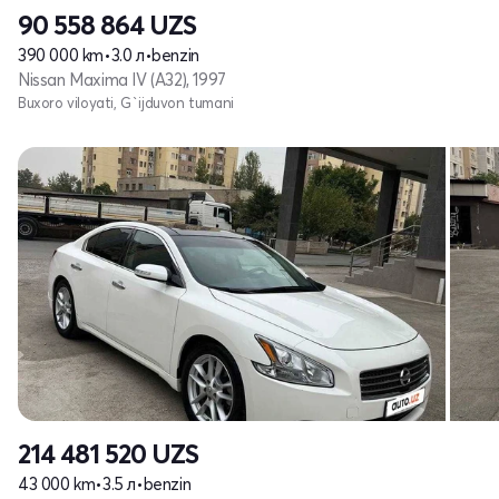
90 558 864
UZS
390 000 km
•
3.0 л
•
benzin
Nissan Maxima IV (A32), 1997
Buxoro viloyati, G`ijduvon tumani
214 481 520
UZS
43 000 km
•
3.5 л
•
benzin