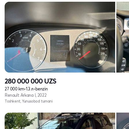
280 000 000
UZS
27 000 km
•
1.3 л
•
benzin
Renault Arkana I, 2022
Toshkent, Yunusobod tumani