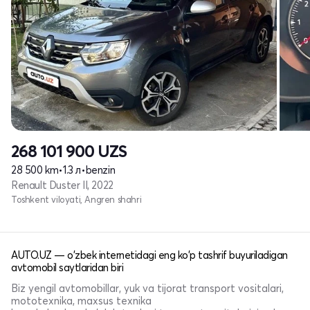
268 101 900
UZS
28 500 km
•
1.3 л
•
benzin
Renault Duster II, 2022
Toshkent viloyati, Angren shahri
AUTO.UZ — o'zbek internetidagi eng ko'p tashrif buyuriladigan
avtomobil saytlaridan biri
Biz yengil avtomobillar, yuk va tijorat transport vositalari,
mototexnika, maxsus texnika