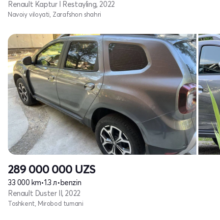
Renault Kaptur I Restayling, 2022
Navoiy viloyati, Zarafshon shahri
289 000 000
UZS
33 000 km
•
1.3 л
•
benzin
Renault Duster II, 2022
Toshkent, Mirobod tumani