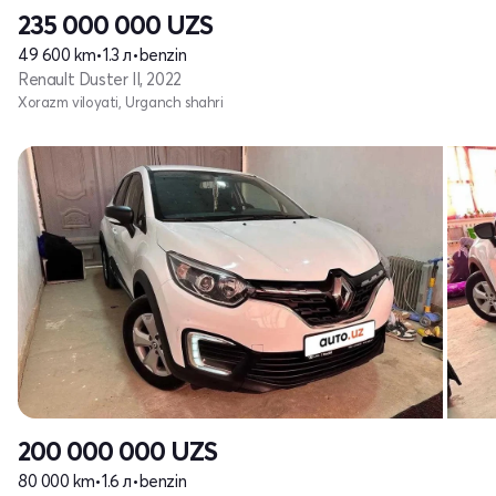
235 000 000
UZS
49 600 km
•
1.3 л
•
benzin
Renault Duster II, 2022
Xorazm viloyati, Urganch shahri
200 000 000
UZS
80 000 km
•
1.6 л
•
benzin