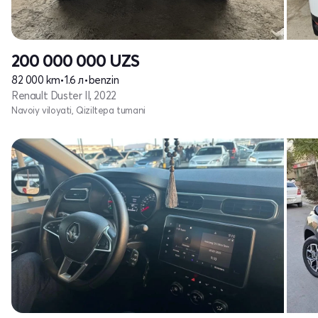
200 000 000
UZS
82 000 km
•
1.6 л
•
benzin
Renault Duster II, 2022
Navoiy viloyati, Qiziltepa tumani