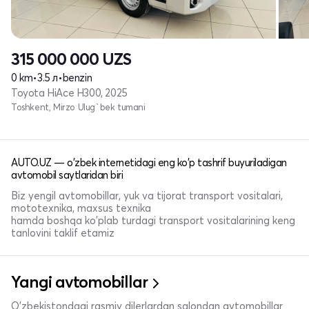
315 000 000
UZS
0 km
•
3.5 л
•
benzin
Toyota HiAce H300, 2025
Toshkent, Mirzo Ulug`bek tumani
AUTO.UZ — o'zbek internetidagi eng ko'p tashrif buyuriladigan
avtomobil saytlaridan biri
Biz yengil avtomobillar, yuk va tijorat transport vositalari,
mototexnika, maxsus texnika
hamda boshqa ko'plab turdagi transport vositalarining keng
tanlovini taklif etamiz
Yangi avtomobillar
O'zbekistondagi rasmiy dilerlardan salondan avtomobillar