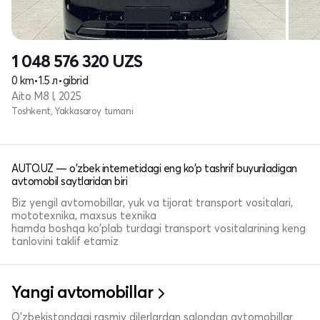
1 048 576 320
UZS
0 km
•
1.5 л
•
gibrid
Aito M8 I, 2025
Toshkent, Yakkasaroy tumani
AUTO.UZ — o'zbek internetidagi eng ko'p tashrif buyuriladigan
avtomobil saytlaridan biri
Biz yengil avtomobillar, yuk va tijorat transport vositalari,
mototexnika, maxsus texnika
hamda boshqa ko'plab turdagi transport vositalarining keng
tanlovini taklif etamiz
Yangi avtomobillar
O'zbekistondagi rasmiy dilerlardan salondan avtomobillar