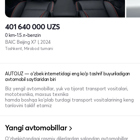
401 640 000
UZS
0 km
•
1.5 л
•
benzin
BAIC Beijing X7 I, 2024
Toshkent, Mirobod tumani
AUTO.UZ — o'zbek internetidagi eng ko'p tashrif buyuriladigan
avtomobil saytlaridan biri
Biz yengil avtomobillar, yuk va tijorat transport vositalari,
mototexnika, maxsus texnika
hamda boshqa ko'plab turdagi transport vositalarining keng
tanlovini taklif etamiz
Yangi avtomobillar
O'zbekistondagi rasmiy dilerlardan salondan avtomobillar