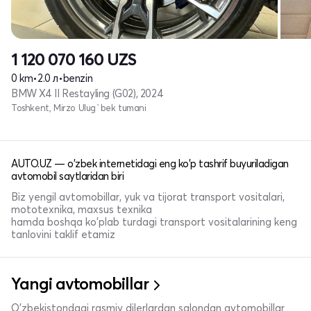
1 120 070 160
UZS
0 km
•
2.0 л
•
benzin
BMW X4 II Restayling (G02), 2024
Toshkent, Mirzo Ulug`bek tumani
AUTO.UZ — o'zbek internetidagi eng ko'p tashrif buyuriladigan
avtomobil saytlaridan biri
Biz yengil avtomobillar, yuk va tijorat transport vositalari,
mototexnika, maxsus texnika
hamda boshqa ko'plab turdagi transport vositalarining keng
tanlovini taklif etamiz
Yangi avtomobillar
O'zbekistondagi rasmiy dilerlardan salondan avtomobillar