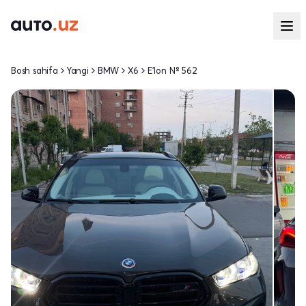
Bosh sahifa
Yangi
BMW
X6
E'lon № 562