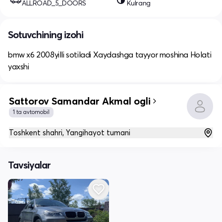
ALLROAD_5_DOORS
Kulrang
Sotuvchining izohi
bmw x6 2008yilli sotiladi Xaydashga tayyor moshina Holati
yaxshi
Sattorov Samandar Akmal ogli
1 ta avtomobil
Toshkent shahri, Yangihayot tumani
Tavsiyalar