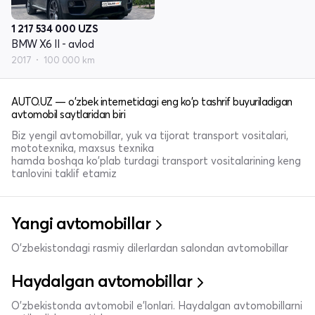
1 217 534 000
UZS
BMW X6 II - avlod
2017
100 000 km
AUTO.UZ — o'zbek internetidagi eng ko'p tashrif buyuriladigan
avtomobil saytlaridan biri
Biz yengil avtomobillar, yuk va tijorat transport vositalari,
mototexnika, maxsus texnika
hamda boshqa ko'plab turdagi transport vositalarining keng
tanlovini taklif etamiz
Yangi avtomobillar
O'zbekistondagi rasmiy dilerlardan salondan avtomobillar
Haydalgan avtomobillar
O'zbekistonda avtomobil e’lonlari. Haydalgan avtomobillarni