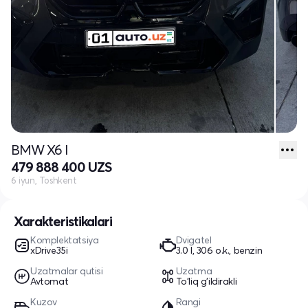
BMW X6 I
479 888 400 UZS
6 iyun, Toshkent
Xarakteristikalari
Komplektatsiya
Dvigatel
xDrive35i
3.0 l, 306 o.k., benzin
Uzatmalar qutisi
Uzatma
Avtomat
To'liq g'ildirakli
Kuzov
Rangi