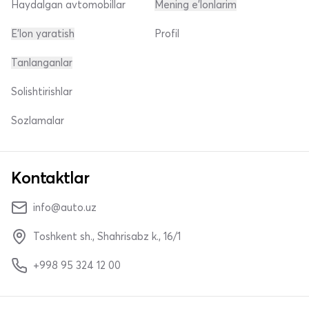
Haydalgan avtomobillar
Mening e'lonlarim
E'lon yaratish
Profil
Tanlanganlar
Solishtirishlar
Sozlamalar
Kontaktlar
info@auto.uz
Toshkent sh., Shahrisabz k., 16/1
+998 95 324 12 00