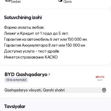
Sedan
Qora
Sotuvchining izohi
Форма оплаты любая:
Лизинг и Кредит от 1 года до 5 лет.
Гарантия на автомобиль 6 лет или 150 000 км.
Гарантия Аккумулятора 8 лет или 150 000 км
Доступна услуга - тест-драйв.
Имеется страхование КАСКО
BYD Qashqadaryo
14 ta avtomobil
Qashqadaryo viloyati, Qarshi shahri
Tavsiyalar