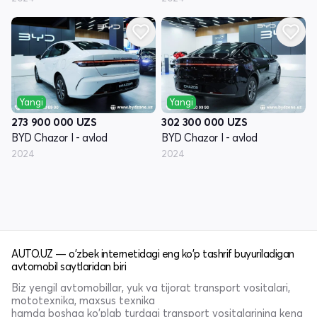
Yangi
Yangi
273 900 000
UZS
302 300 000
UZS
BYD Chazor I - avlod
BYD Chazor I - avlod
2024
2024
AUTO.UZ — o'zbek internetidagi eng ko'p tashrif buyuriladigan
avtomobil saytlaridan biri
Biz yengil avtomobillar, yuk va tijorat transport vositalari,
mototexnika, maxsus texnika
hamda boshqa ko'plab turdagi transport vositalarining keng