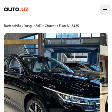
Bosh sahifa
Yangi
BYD
Chazor
E'lon № 3435