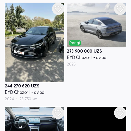
Yangi
273 900 000
UZS
BYD Chazor I - avlod
2025
244 270 620
UZS
BYD Chazor I - avlod
2024
23 750 km