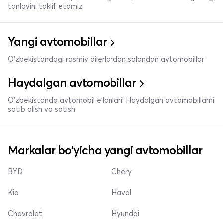
tanlovini taklif etamiz
Yangi avtomobillar
O'zbekistondagi rasmiy dilerlardan salondan avtomobillar
Haydalgan avtomobillar
O'zbekistonda avtomobil e’lonlari. Haydalgan avtomobillarni
sotib olish va sotish
Markalar bo'yicha yangi avtomobillar
BYD
Chery
Kia
Haval
Chevrolet
Hyundai