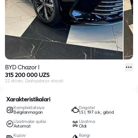
BYD Chazor I
315 200 000 UZS
22 oktabr, Qashqadaryo viloyati
Xarakteristikalari
Komplektatsiya
Dvigatel
Belgilanmagan
1.5 l, 197 o.k., gibrid
Uzatmalar qutisi
Uzatma
Avtomat
Oldi
Kuzov
Rangi