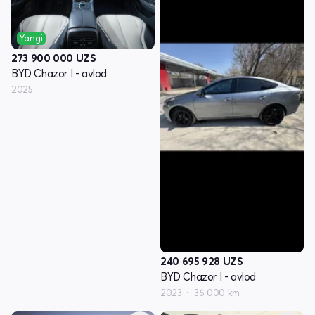
Yangi
273 900 000
UZS
BYD Chazor I - avlod
2025
240 695 928
UZS
BYD Chazor I - avlod
2023
36 000 km