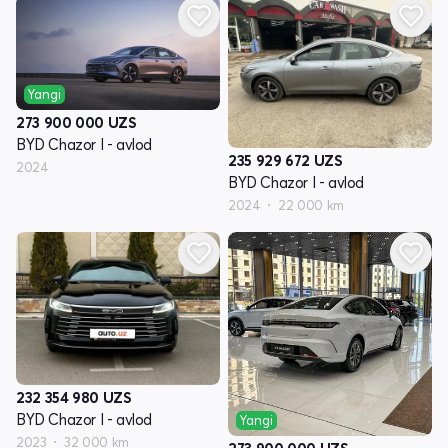
Yangi
273 900 000
UZS
BYD Chazor I - avlod
235 929 672
UZS
2024
BYD Chazor I - avlod
2024
22 000 km
232 354 980
UZS
BYD Chazor I - avlod
Yangi
2023
32 000 km