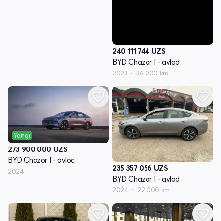
240 111 744
UZS
BYD Chazor I - avlod
2023
36 000 km
Yangi
273 900 000
UZS
BYD Chazor I - avlod
235 357 056
UZS
2024
BYD Chazor I - avlod
2024
22 000 km