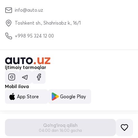
info@auto.uz
Toshkent sh., Shahrisabz k., 16/1
+998 95 324 12 00
Ijtimoiy tarmoqlar
Mobil ilova
App Store
Google Play
Qo'ng'iroq qilish
© «MALUMOTNOMA» MChJ 2023–2026
04:00 dan 16:00 gacha