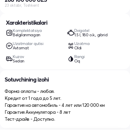
23 oktabr, Toshkent
Xarakteristikalari
Komplektatsiya
Dvigatel
Belgilanmagan
1.5 l, 180 o.k., gibrid
Uzatmalar qutisi
Uzatma
Avtomat
Oldi
Kuzov
Rangi
Sedan
Oq
Sotuvchining izohi
Форма оплаты - любая.
Кредит от 1 года до 5 лет.
Гарантия на автомобиль - 4 лет или 120 000 км
Гарантия Аккумулятора - 8 лет
Тест-драйв - Доступно.