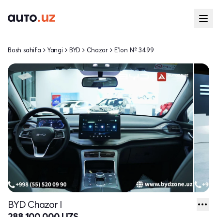
Bosh sahifa
Yangi
BYD
Chazor
E'lon № 3499
BYD Chazor I
288 100 000 UZS