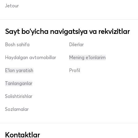
Jetour
Sayt bo'yicha navigatsiya va rekvizitlar
Bosh sahifa
Dilerlar
Haydalgan avtomobillar
Mening e'lonlarim
E'lon yaratish
Profil
Tanlanganlar
Solishtirishlar
Sozlamalar
Kontaktlar