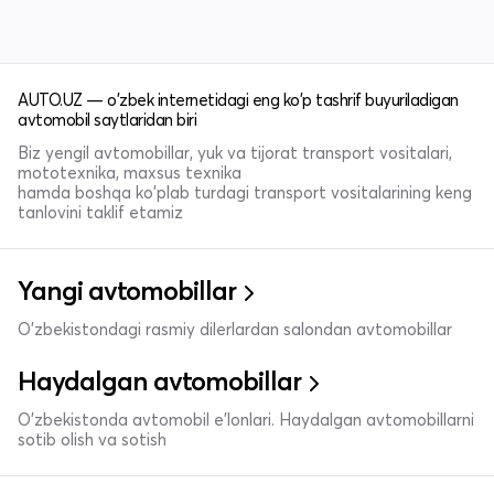
AUTO.UZ — o'zbek internetidagi eng ko'p tashrif buyuriladigan
avtomobil saytlaridan biri
Biz yengil avtomobillar, yuk va tijorat transport vositalari,
mototexnika, maxsus texnika
hamda boshqa ko'plab turdagi transport vositalarining keng
tanlovini taklif etamiz
Yangi avtomobillar
O'zbekistondagi rasmiy dilerlardan salondan avtomobillar
Haydalgan avtomobillar
O'zbekistonda avtomobil e’lonlari. Haydalgan avtomobillarni
sotib olish va sotish