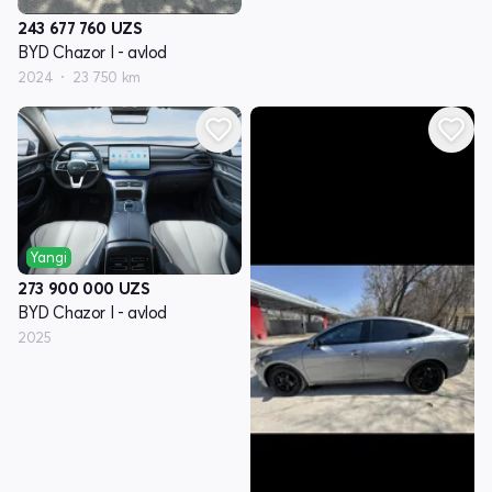
243 677 760
UZS
BYD Chazor I - avlod
2024
23 750 km
Yangi
273 900 000
UZS
BYD Chazor I - avlod
2025