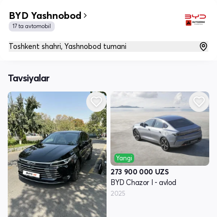
BYD Yashnobod
17 ta avtomobil
Toshkent shahri, Yashnobod tumani
Tavsiyalar
Yangi
273 900 000
UZS
BYD Chazor I - avlod
2025