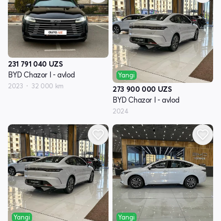
231 791 040
UZS
BYD Chazor I - avlod
Yangi
2023
32 000 km
273 900 000
UZS
BYD Chazor I - avlod
2024
Yangi
Yangi