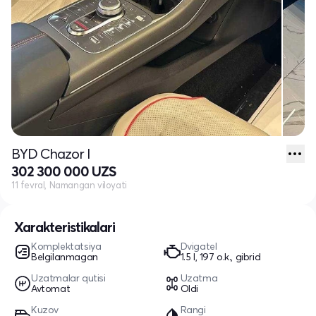
BYD Chazor I
302 300 000 UZS
11 fevral, Namangan viloyati
Xarakteristikalari
Komplektatsiya
Dvigatel
Belgilanmagan
1.5 l, 197 o.k., gibrid
Uzatmalar qutisi
Uzatma
Avtomat
Oldi
Kuzov
Rangi