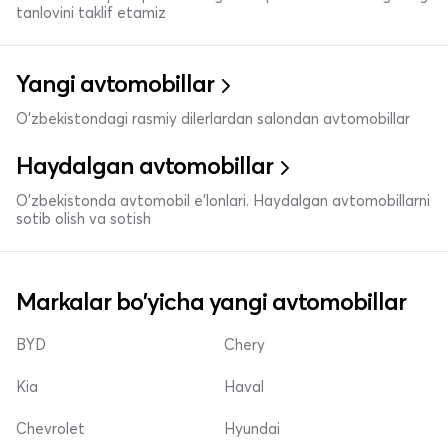
tanlovini taklif etamiz
Yangi avtomobillar
O'zbekistondagi rasmiy dilerlardan salondan avtomobillar
Haydalgan avtomobillar
O'zbekistonda avtomobil e’lonlari. Haydalgan avtomobillarni
sotib olish va sotish
Markalar bo'yicha yangi avtomobillar
BYD
Chery
Kia
Haval
Chevrolet
Hyundai