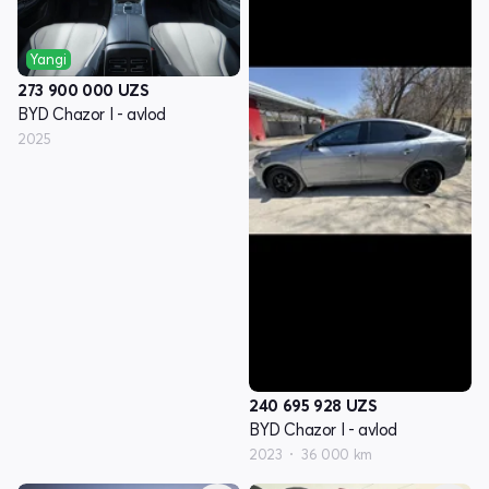
Yangi
273 900 000
UZS
BYD Chazor I - avlod
2025
240 695 928
UZS
BYD Chazor I - avlod
2023
36 000 km