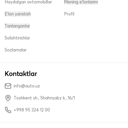
Haydalgan avtomobillar
Mening e'lonlarim
E'lon yaratish
Profil
Tanlanganlar
Solishtirishlar
Sozlamalar
Kontaktlar
info@auto.uz
Toshkent sh., Shahrisabz k., 16/1
+998 95 324 12 00