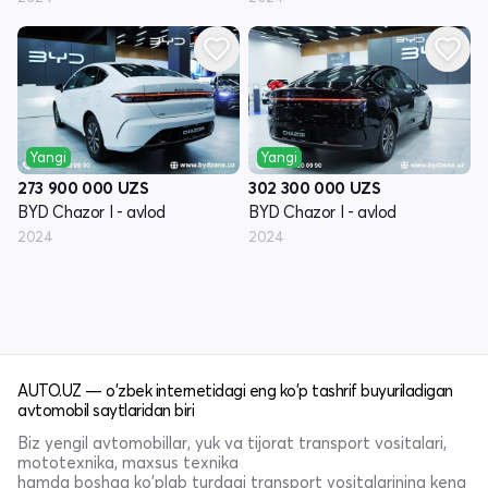
Yangi
Yangi
273 900 000
UZS
302 300 000
UZS
BYD Chazor I - avlod
BYD Chazor I - avlod
2024
2024
AUTO.UZ — o'zbek internetidagi eng ko'p tashrif buyuriladigan
avtomobil saytlaridan biri
Biz yengil avtomobillar, yuk va tijorat transport vositalari,
mototexnika, maxsus texnika
hamda boshqa ko'plab turdagi transport vositalarining keng