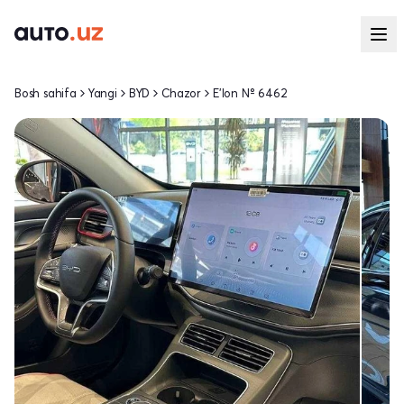
Bosh sahifa
Yangi
BYD
Chazor
E'lon № 6462