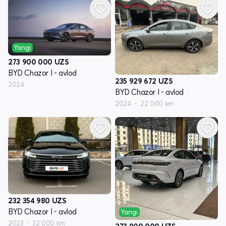
Yangi
273 900 000
UZS
BYD Chazor I - avlod
235 929 672
UZS
2024
BYD Chazor I - avlod
2024
22 000 km
232 354 980
UZS
BYD Chazor I - avlod
Yangi
2023
32 000 km