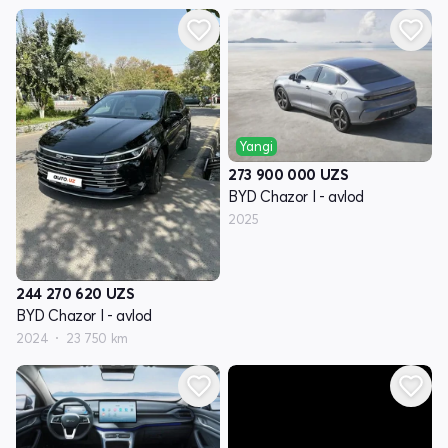
Yangi
273 900 000
UZS
BYD Chazor I - avlod
2025
244 270 620
UZS
BYD Chazor I - avlod
2024
23 750 km