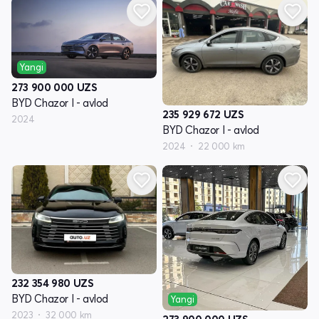
Yangi
273 900 000
UZS
BYD Chazor I - avlod
235 929 672
UZS
2024
BYD Chazor I - avlod
2024
22 000 km
232 354 980
UZS
BYD Chazor I - avlod
Yangi
2023
32 000 km