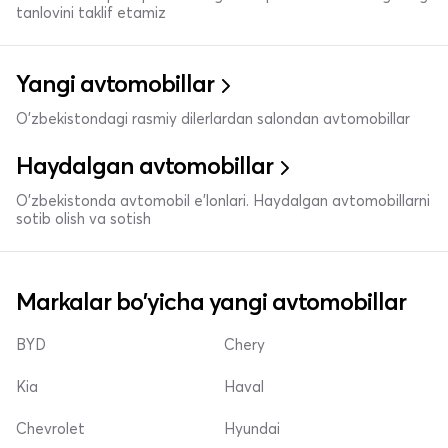
tanlovini taklif etamiz
Yangi avtomobillar
O'zbekistondagi rasmiy dilerlardan salondan avtomobillar
Haydalgan avtomobillar
O'zbekistonda avtomobil e’lonlari. Haydalgan avtomobillarni
sotib olish va sotish
Markalar bo'yicha yangi avtomobillar
BYD
Chery
Kia
Haval
Chevrolet
Hyundai