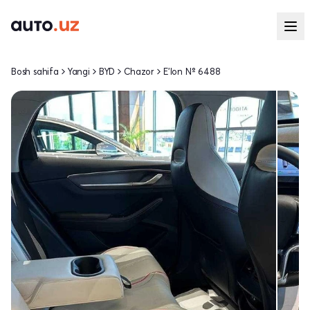
Bosh sahifa
Yangi
BYD
Chazor
E'lon № 6488