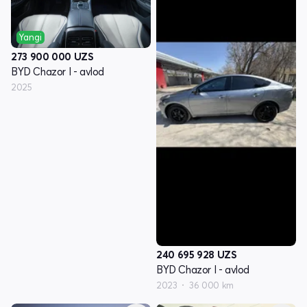
Yangi
273 900 000
UZS
BYD Chazor I - avlod
2025
240 695 928
UZS
BYD Chazor I - avlod
2023
36 000 km