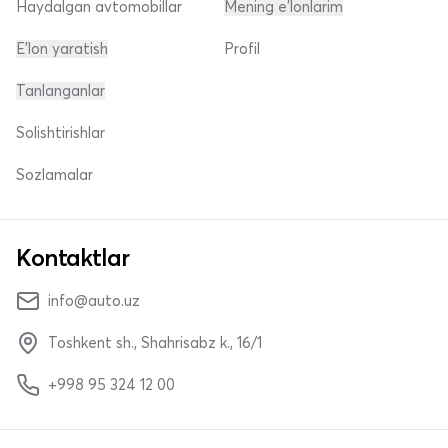
Haydalgan avtomobillar
Mening e'lonlarim
E'lon yaratish
Profil
Tanlanganlar
Solishtirishlar
Sozlamalar
Kontaktlar
info@auto.uz
Toshkent sh., Shahrisabz k., 16/1
+998 95 324 12 00