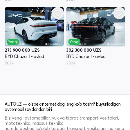
Yangi
Yangi
273 900 000
UZS
302 300 000
UZS
BYD Chazor I - avlod
BYD Chazor I - avlod
2024
2024
AUTO.UZ — o'zbek internetidagi eng ko'p tashrif buyuriladigan
avtomobil saytlaridan biri
Biz yengil avtomobillar, yuk va tijorat transport vositalari,
mototexnika, maxsus texnika
hamda boshqa ko'plab turdagi transport vositalarining keng