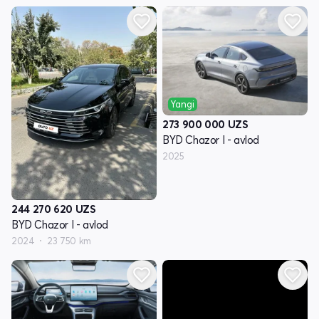
Yangi
273 900 000
UZS
BYD Chazor I - avlod
2025
244 270 620
UZS
BYD Chazor I - avlod
2024
23 750 km