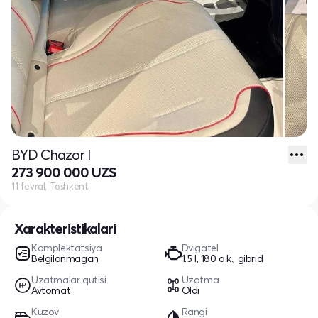
BYD Chazor I
273 900 000 UZS
11 fevral, Toshkent
Xarakteristikalari
Komplektatsiya
Dvigatel
Belgilanmagan
1.5 l, 180 o.k., gibrid
Uzatmalar qutisi
Uzatma
Avtomat
Oldi
Kuzov
Rangi