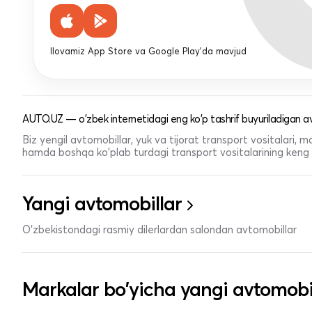
Ilovamiz App Store va Google Play'da mavjud
AUTO.UZ — o'zbek internetidagi eng ko'p tashrif buyuriladigan av
Biz yengil avtomobillar, yuk va tijorat transport vositalari,
hamda boshqa ko'plab turdagi transport vositalarining keng t
Yangi avtomobillar
O'zbekistondagi rasmiy dilerlardan salondan avtomobillar
Markalar bo'yicha yangi avtomobi