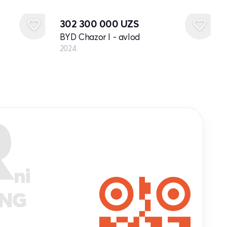
Yangi
302 300 000
UZS
BYD Chazor I - avlod
2024
R
ni
ANG