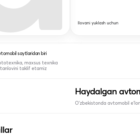
Ilovani yuklash uchun
tomobil saytlaridan biri
 mototexnika, maxsus texnika
anlovini taklif etamiz
Haydalgan avtom
O'zbekistonda avtomobil e’lonl
llar