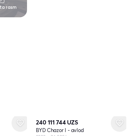
 ta rasm
240 111 744
UZS
BYD Chazor I - avlod