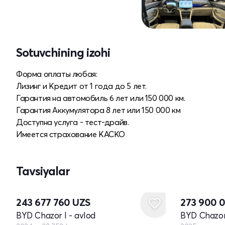
Sotuvchining izohi
Форма оплаты любая:
Лизинг и Кредит от 1 года до 5 лет.
Гарантия на автомобиль 6 лет или 150 000 км.
Гарантия Аккумулятора 8 лет или 150 000 км
Доступна услуга - тест-драйв.
Имеется страхование КАСКО
Tavsiyalar
Yangi
243 677 760
UZS
273 900 
BYD Chazor I - avlod
BYD Chazor 