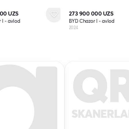
Yangi
000
UZS
273 900 000
UZS
I - avlod
BYD Chazor I - avlod
2024
Q
SKANERL