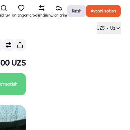
Kirish
Avtoni sotish
idiruv
Tanlanganlar
Solishtirish
E'lonlarim
UZS
•
Uz
000 UZS
o'rsatish