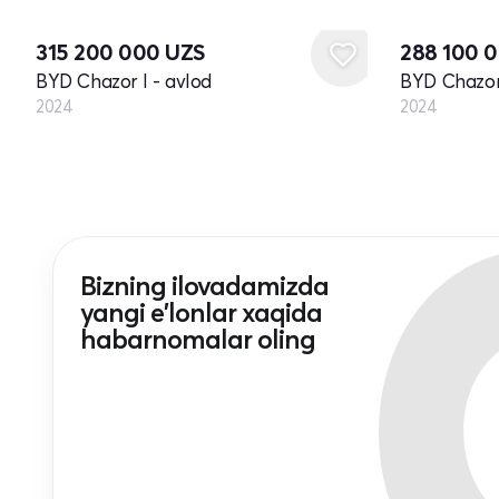
Yangi
Yangi
315 200 000
UZS
288 100 
BYD Chazor I - avlod
BYD Chazor 
2024
2024
Bizning ilovadamizda
yangi e'lonlar xaqida
habarnomalar oling