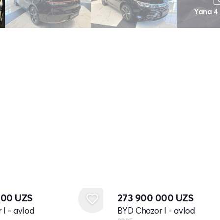
Yana 4
Yangi
000
UZS
273 900 000
UZS
I - avlod
BYD Chazor I - avlod