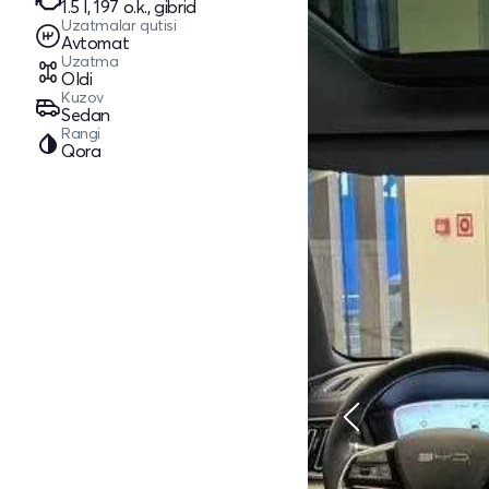
1.5 l, 197 o.k., gibrid
Uzatmalar qutisi
Avtomat
Uzatma
Oldi
Kuzov
Sedan
Rangi
Qora