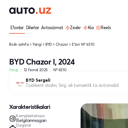
E'lonlar
Dilerlar
Avtoxizmat
Zeekr
Kia
Reels
Bosh sahifa
Yangi
BYD
Chazor
E'lon № 6510
BYD Chazor I, 2024
Yangi
12 fevral 2025
№ 6510
BYD Sergeli
Toshkent shahri, Sirg`ali tumani
14 ta avtomobil
Xarakteristikalari
Komplektatsiya
Belgilanmagan
Dvigatel