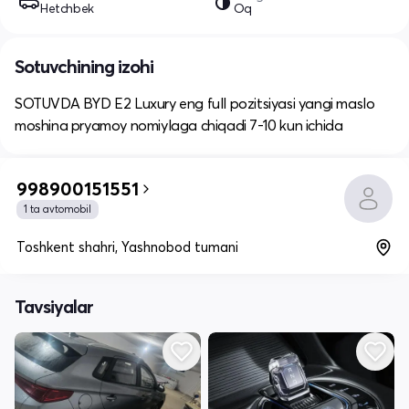
Hetchbek
Oq
Sotuvchining izohi
SOTUVDA BYD E2 Luxury eng full pozitsiyasi yangi maslo
moshina pryamoy nomiylaga chiqadi 7-10 kun ichida
998900151551
1 ta avtomobil
Toshkent shahri, Yashnobod tumani
Tavsiyalar