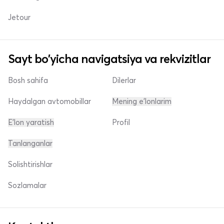
Jetour
Sayt bo'yicha navigatsiya va rekvizitlar
Bosh sahifa
Dilerlar
Haydalgan avtomobillar
Mening e'lonlarim
E'lon yaratish
Profil
Tanlanganlar
Solishtirishlar
Sozlamalar