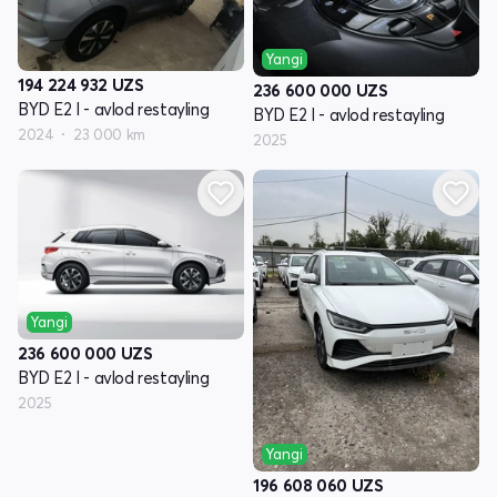
Yangi
194 224 932
UZS
236 600 000
UZS
BYD E2 I - avlod restayling
BYD E2 I - avlod restayling
2024
23 000 km
2025
Yangi
236 600 000
UZS
BYD E2 I - avlod restayling
2025
Yangi
196 608 060
UZS