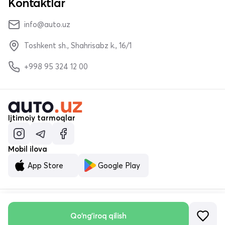
Kontaktlar
info@auto.uz
Toshkent sh., Shahrisabz k., 16/1
+998 95 324 12 00
Ijtimoiy tarmoqlar
Mobil ilova
App Store
Google Play
© «MALUMOTNOMA» MChJ 2023–2026
Qo'ng'iroq qilish