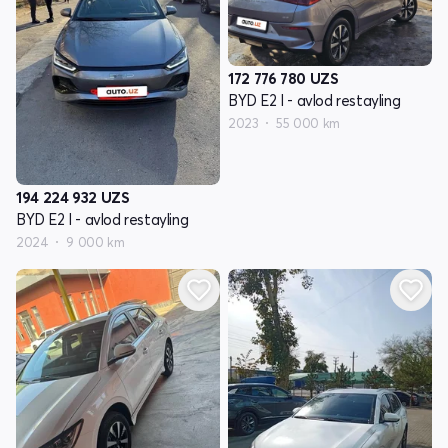
172 776 780
UZS
BYD E2 I - avlod restayling
2023
55 000 km
194 224 932
UZS
BYD E2 I - avlod restayling
2024
9 000 km