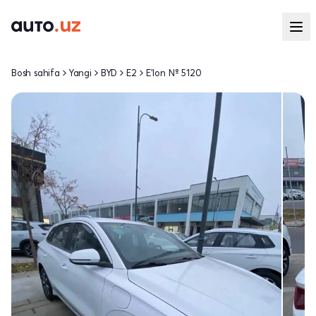
Bosh sahifa
Yangi
BYD
E2
E'lon № 5120