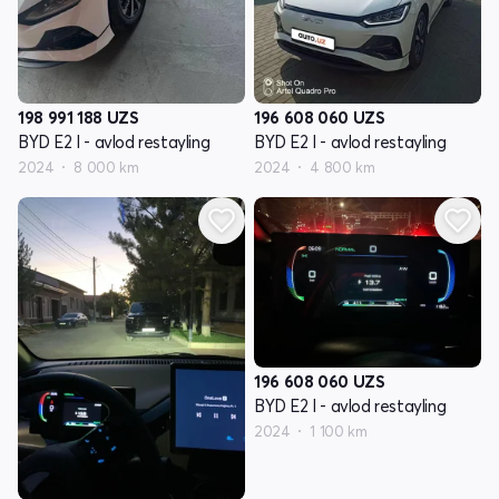
198 991 188
UZS
196 608 060
UZS
BYD E2 I - avlod restayling
BYD E2 I - avlod restayling
2024
8 000 km
2024
4 800 km
196 608 060
UZS
BYD E2 I - avlod restayling
2024
1 100 km