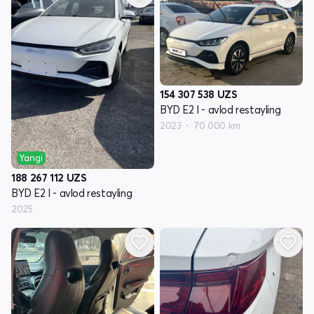
154 307 538
UZS
BYD E2 I - avlod restayling
2023
70 000 km
Yangi
188 267 112
UZS
BYD E2 I - avlod restayling
2025