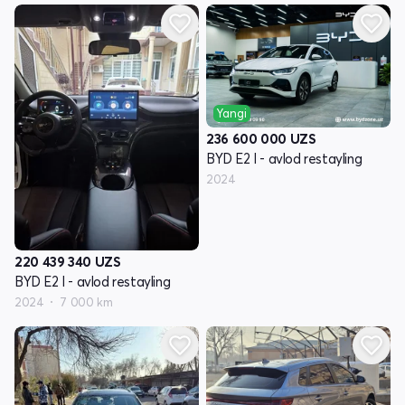
Yangi
236 600 000
UZS
BYD E2 I - avlod restayling
2024
220 439 340
UZS
BYD E2 I - avlod restayling
2024
7 000 km