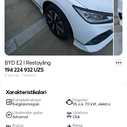
BYD E2 I Restayling
194 224 932 UZS
6 yanvar, Toshkent
Xarakteristikalari
Komplektatsiya
Dvigatel
Belgilanmagan
95 o.k. 70 kVt, elektro
Uzatmalar qutisi
Uzatma
Avtomat
Oldi
Kuzov
Rangi