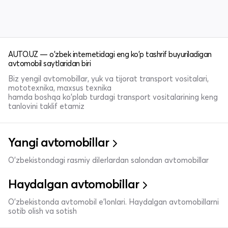
AUTO.UZ — o'zbek internetidagi eng ko'p tashrif buyuriladigan
avtomobil saytlaridan biri
Biz yengil avtomobillar, yuk va tijorat transport vositalari,
mototexnika, maxsus texnika
hamda boshqa ko'plab turdagi transport vositalarining keng
tanlovini taklif etamiz
Yangi avtomobillar
O'zbekistondagi rasmiy dilerlardan salondan avtomobillar
Haydalgan avtomobillar
O'zbekistonda avtomobil e’lonlari. Haydalgan avtomobillarni
sotib olish va sotish