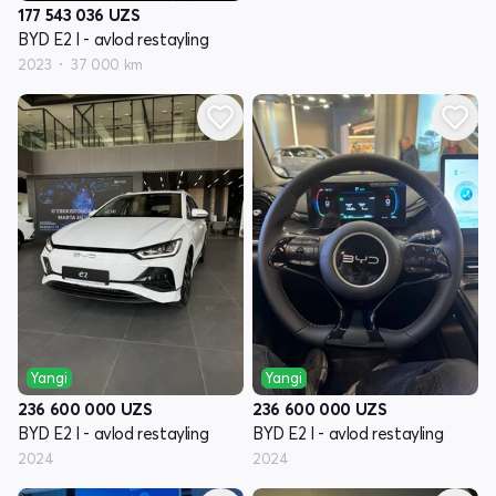
177 543 036
UZS
BYD E2 I - avlod restayling
2023
37 000 km
Yangi
Yangi
236 600 000
UZS
236 600 000
UZS
BYD E2 I - avlod restayling
BYD E2 I - avlod restayling
2024
2024