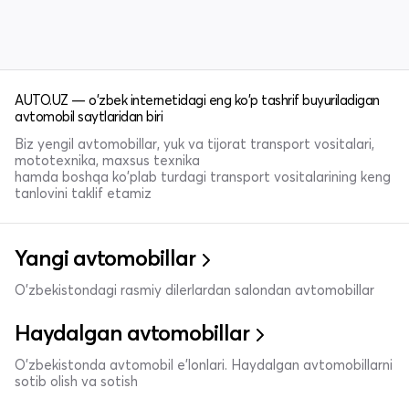
AUTO.UZ — o'zbek internetidagi eng ko'p tashrif buyuriladigan
avtomobil saytlaridan biri
Biz yengil avtomobillar, yuk va tijorat transport vositalari,
mototexnika, maxsus texnika
hamda boshqa ko'plab turdagi transport vositalarining keng
tanlovini taklif etamiz
Yangi avtomobillar
O'zbekistondagi rasmiy dilerlardan salondan avtomobillar
Haydalgan avtomobillar
O'zbekistonda avtomobil e’lonlari. Haydalgan avtomobillarni
sotib olish va sotish