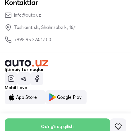
Kontaktlar
info@auto.uz
Toshkent sh., Shahrisabz k., 16/1
+998 95 324 12 00
Ijtimoiy tarmoqlar
Mobil ilova
App Store
Google Play
Qo'ng'iroq qilish
© «MALUMOTNOMA» MChJ 2023–2026