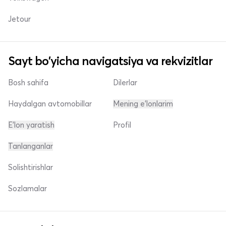
Jetour
Sayt bo'yicha navigatsiya va rekvizitlar
Bosh sahifa
Dilerlar
Haydalgan avtomobillar
Mening e'lonlarim
E'lon yaratish
Profil
Tanlanganlar
Solishtirishlar
Sozlamalar