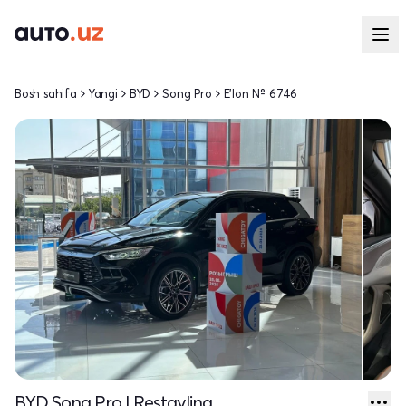
Bosh sahifa
Yangi
BYD
Song Pro
E'lon № 6746
BYD Song Pro I Restayling