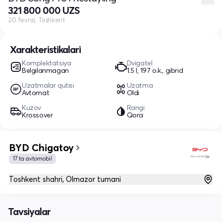
321 800 000 UZS
20 fevral, Toshkent
Xarakteristikalari
Komplektatsiya
Dvigatel
Belgilanmagan
1.5 l, 197 o.k., gibrid
Uzatmalar qutisi
Uzatma
Avtomat
Oldi
Kuzov
Rangi
Krossover
Qora
BYD Chigatoy
17 ta avtomobil
Toshkent shahri, Olmazor tumani
Tavsiyalar