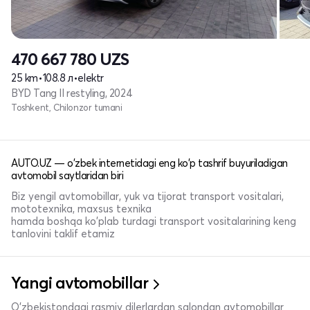
470 667 780
UZS
25 km
•
108.8 л
•
elektr
BYD Tang II restyling, 2024
Toshkent, Chilonzor tumani
AUTO.UZ — o'zbek internetidagi eng ko'p tashrif buyuriladigan
avtomobil saytlaridan biri
Biz yengil avtomobillar, yuk va tijorat transport vositalari,
mototexnika, maxsus texnika
hamda boshqa ko'plab turdagi transport vositalarining keng
tanlovini taklif etamiz
Yangi avtomobillar
O'zbekistondagi rasmiy dilerlardan salondan avtomobillar