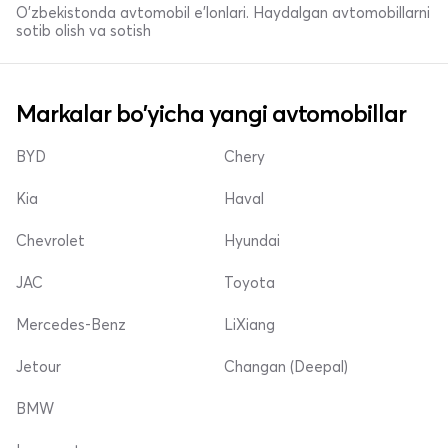
O'zbekistonda avtomobil e’lonlari. Haydalgan avtomobillarni
sotib olish va sotish
Markalar bo'yicha yangi avtomobillar
BYD
Chery
Kia
Haval
Chevrolet
Hyundai
JAC
Toyota
Mercedes-Benz
LiXiang
Jetour
Changan (Deepal)
BMW