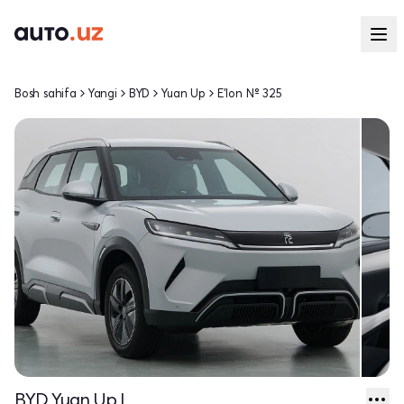
Bosh sahifa
Yangi
BYD
Yuan Up
E'lon № 325
BYD Yuan Up I