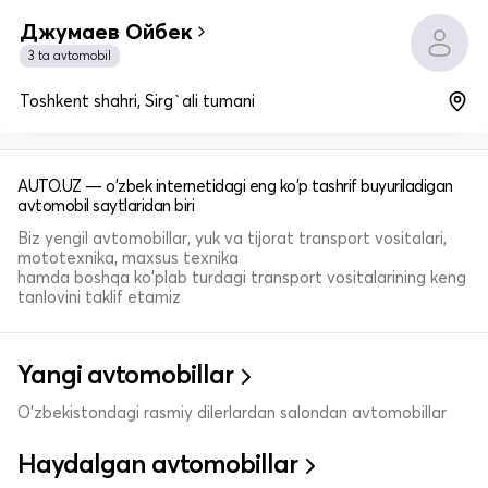
Джумаев Ойбек
3 ta avtomobil
Toshkent shahri, Sirg`ali tumani
AUTO.UZ — o'zbek internetidagi eng ko'p tashrif buyuriladigan
avtomobil saytlaridan biri
Biz yengil avtomobillar, yuk va tijorat transport vositalari,
mototexnika, maxsus texnika
hamda boshqa ko'plab turdagi transport vositalarining keng
tanlovini taklif etamiz
Yangi avtomobillar
O'zbekistondagi rasmiy dilerlardan salondan avtomobillar
Haydalgan avtomobillar