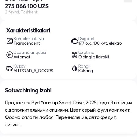
275 066 100 UZS
2 fevral, Toshkent
Xarakteristikalari
Komplektatsiya
Dvigatel
Transcendent
177 o.k., 130 kVt, elektro
Uzatmalar qutisi
Uzatma
Avtomat
Oldingi g'ildirakli
Kuzov
Rangi
ALLROAD_5_DOORS
Kulrang
Sotuvchining izohi
Продается Byd Yuan up Smart Drive, 2025 года. 3 позиция
с дополнительными опциями. Цвет серый, фулл комплект.
Форма оплаты любая: Перечисление, автокредит,
лизинг.