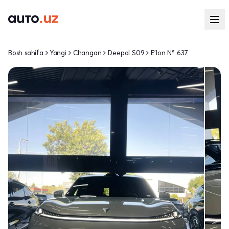
Bosh sahifa
Yangi
Changan
Deepal S09
E'lon № 637