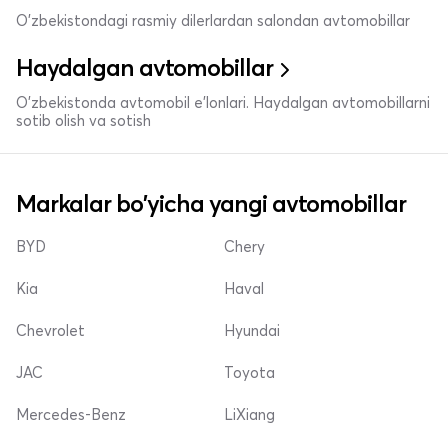
O'zbekistondagi rasmiy dilerlardan salondan avtomobillar
Haydalgan avtomobillar
O'zbekistonda avtomobil e’lonlari. Haydalgan avtomobillarni
sotib olish va sotish
Markalar bo'yicha yangi avtomobillar
BYD
Chery
Kia
Haval
Chevrolet
Hyundai
JAC
Toyota
Mercedes-Benz
LiXiang