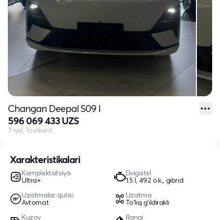
Changan Deepal S09 I
596 069 433 UZS
7 iyul, Toshkent
Xarakteristikalari
Komplektatsiya
Dvigatel
Ultra+
1.5 l, 492 o.k., gibrid
Uzatmalar qutisi
Uzatma
Avtomat
To'liq g'ildirakli
Kuzov
Rangi