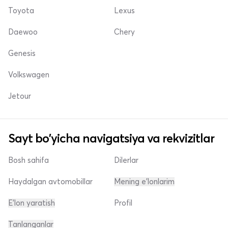
Toyota
Lexus
Daewoo
Chery
Genesis
Volkswagen
Jetour
Sayt bo'yicha navigatsiya va rekvizitlar
Bosh sahifa
Dilerlar
Haydalgan avtomobillar
Mening e'lonlarim
E'lon yaratish
Profil
Tanlanganlar