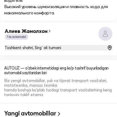
водителя.
Высокий уровень шумоизоляции и плавность хода для
максимального комфорта.
Алиев Жамолхон
1 ta avtomobil
Toshkent shahri, Sirg`ali tumani
AUTO.UZ — o'zbek internetidagi eng ko'p tashrif buyuriladigan
avtomobil saytlaridan biri
Biz yengil avtomobillar, yuk va tijorat transport vositalari,
mototexnika, maxsus texnika
hamda boshqa ko'plab turdagi transport vositalarining keng
tanlovini taklif etamiz
Yangi avtomobillar