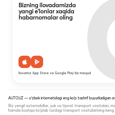
Bizning ilovadamizda
yangi e'lonlar xaqida
habarnomalar oling
Ilovamiz App Store va Google Play'da mavjud
AUTO.UZ — o'zbek internetidagi eng ko'p tashrif buyuriladigan av
Biz yengil avtomobillar, yuk va tijorat transport vositalari,
hamda boshqa ko'plab turdagi transport vositalarining keng t