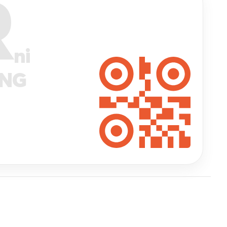
R
ni
ANG