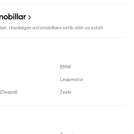
obillar
ari. Haydalgan avtomobillarni sotib olish va sotish
BMW
Leapmotor
(Deepal)
Zeekr