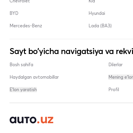
Chevrolet
Kia
BYD
Hyundai
Mercedes-Benz
Lada (ВАЗ)
Sayt bo'yicha navigatsiya va rekvi
Bosh sahifa
Dilerlar
Haydalgan avtomobillar
Mening e'lo
E'lon yaratish
Profil