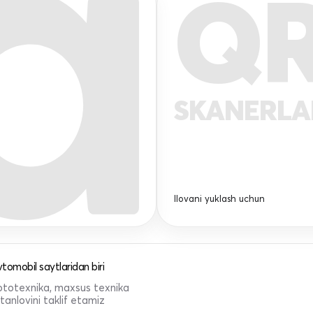
Q
SKANERL
Ilovani yuklash uchun
tomobil saytlaridan biri
 mototexnika, maxsus texnika
anlovini taklif etamiz