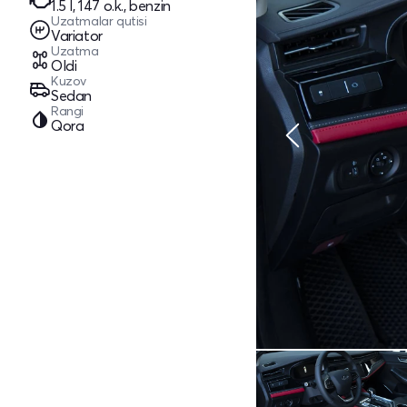
1.5 l, 147 o.k., benzin
Uzatmalar qutisi
Variator
Uzatma
Oldi
Kuzov
Sedan
Rangi
Qora