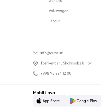
Genesis
Volkswagen
Jetour
info@auto.uz
Toshkent sh., Shahrisabz k., 16/1
+998 95 324 12 00
Mobil ilova
App Store
Google Play