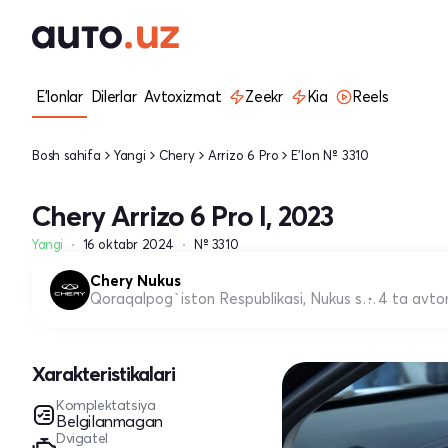
E'lonlar
Dilerlar
Avtoxizmat
Zeekr
Kia
Reels
Bosh sahifa
Yangi
Chery
Arrizo 6 Pro
E'lon № 3310
Chery Arrizo 6 Pro I, 2023
Yangi
16 oktabr 2024
№ 3310
Chery Nukus
Qoraqalpog`iston Respublikasi, Nukus shahri
4 ta avto
Xarakteristikalari
Komplektatsiya
Belgilanmagan
Dvigatel