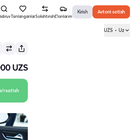
Kirish
Avtoni sotish
idiruv
Tanlanganlar
Solishtirish
E'lonlarim
UZS
•
Uz
000 UZS
o'rsatish