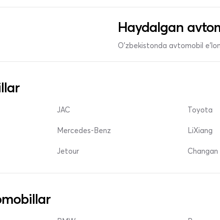
Haydalgan avtom
O'zbekistonda avtomobil e’lonl
llar
JAC
Toyota
Mercedes-Benz
LiXiang
Jetour
Changan 
mobillar