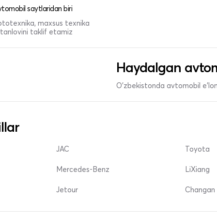
tomobil saytlaridan biri
 mototexnika, maxsus texnika
anlovini taklif etamiz
Haydalgan avtom
O'zbekistonda avtomobil e’lonl
llar
JAC
Toyota
Mercedes-Benz
LiXiang
Jetour
Changan 