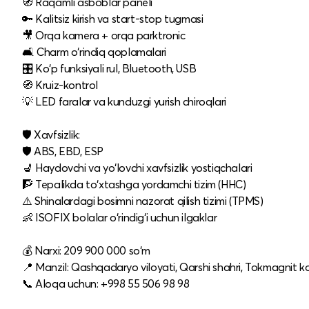
🧭 Raqamli asboblar paneli
🔑 Kalitsiz kirish va start-stop tugmasi
🎥 Orqa kamera + orqa parktronic
🛋 Charm o‘rindiq qoplamalari
🎛 Ko‘p funksiyali rul, Bluetooth, USB
🧭 Kruiz-kontrol
💡 LED faralar va kunduzgi yurish chiroqlari
🛡 Xavfsizlik:
🛡 ABS, EBD, ESP
💺 Haydovchi va yo‘lovchi xavfsizlik yostiqchalari
🧗 Tepalikda to‘xtashga yordamchi tizim (HHC)
⚠️ Shinalardagi bosimni nazorat qilish tizimi (TPMS)
👶 ISOFIX bolalar o‘rindig‘i uchun ilgaklar
💰 Narxi: 209 900 000 so‘m
📍 Manzil: Qashqadaryo viloyati, Qarshi shahri, Tokmagnit ko
📞 Aloqa uchun: +998 55 506 98 98