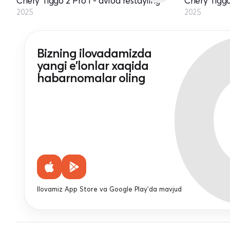
Chery Tiggo 2 Pro I - avlod restayling
Chery Tiggo 
2025
2025
Bizning ilovadamizda
yangi e'lonlar xaqida
habarnomalar oling
Ilovamiz App Store va Google Play'da mavjud