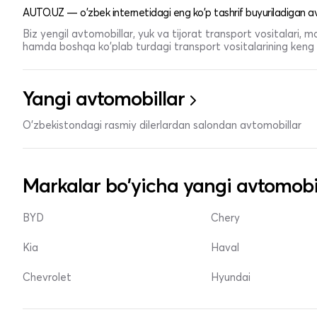
AUTO.UZ — o'zbek internetidagi eng ko'p tashrif buyuriladigan av
Biz yengil avtomobillar, yuk va tijorat transport vositalari,
hamda boshqa ko'plab turdagi transport vositalarining keng t
Yangi avtomobillar
O'zbekistondagi rasmiy dilerlardan salondan avtomobillar
Markalar bo'yicha yangi avtomobi
BYD
Chery
Kia
Haval
Chevrolet
Hyundai