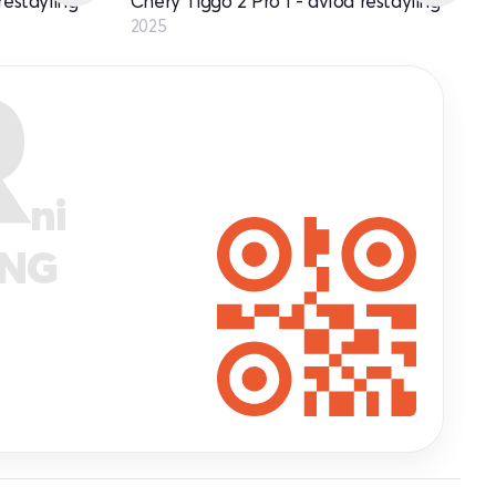
restayling
Chery Tiggo 2 Pro I - avlod restayling
2025
R
ni
ANG