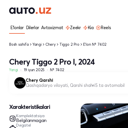
E'lonlar
Dilerlar
Avtoxizmat
Zeekr
Kia
Reels
Bosh sahifa
Yangi
Chery
Tiggo 2 Pro
E'lon № 7402
Chery Tiggo 2 Pro I, 2024
Yangi
19 iyun 2025
№ 7402
Chery Qarshi
Qashqadaryo viloyati, Qarshi shahri
5 ta avtomobil
Xarakteristikalari
Komplektatsiya
Belgilanmagan
Dvigatel