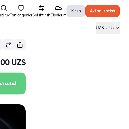
Kirish
Avtoni sotish
idiruv
Tanlanganlar
Solishtirish
E'lonlarim
UZS
•
Uz
000 UZS
o'rsatish