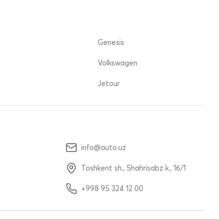
Genesis
Volkswagen
Jetour
info@auto.uz
Toshkent sh., Shahrisabz k., 16/1
+998 95 324 12 00