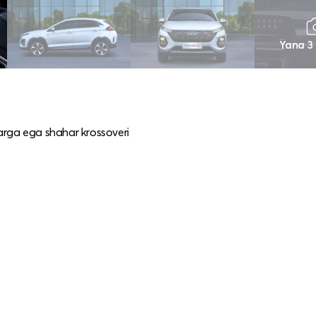
Yana 3
arga ega shahar krossoveri