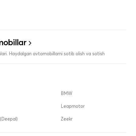
obillar
ari. Haydalgan avtomobillarni sotib olish va sotish
BMW
Leapmotor
(Deepal)
Zeekr