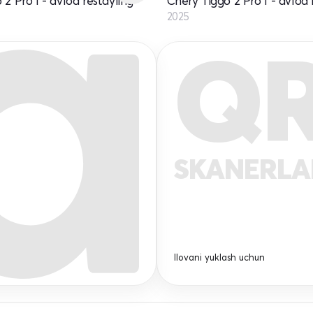
2 Pro I - avlod restayling
Chery Tiggo 2 Pro I - avlod 
2025
Q
SKANERL
Ilovani yuklash uchun