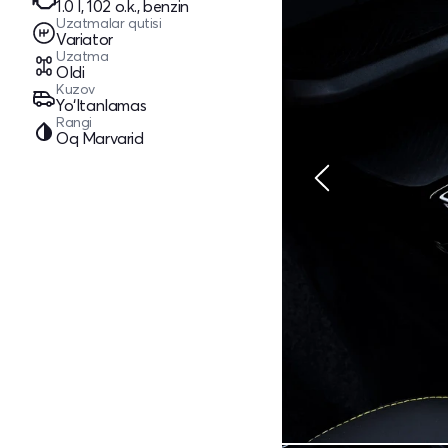
1.0 l, 102 o.k., benzin
Uzatmalar qutisi
Variator
Uzatma
Oldi
Kuzov
Yo‘ltanlamas
Rangi
Oq Marvarid