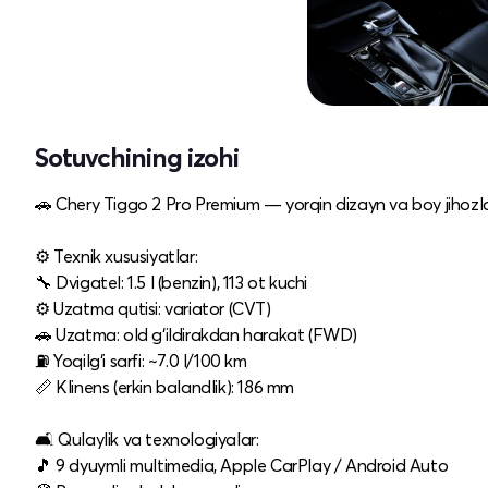
Sotuvchining izohi
🚗 Chery Tiggo 2 Pro Premium — yorqin dizayn va boy jihozl
⚙️ Texnik xususiyatlar:
🔧 Dvigatel: 1.5 l (benzin), 113 ot kuchi
⚙️ Uzatma qutisi: variator (CVT)
🚗 Uzatma: old g‘ildirakdan harakat (FWD)
⛽ Yoqilg‘i sarfi: ~7.0 l/100 km
📏 Klinens (erkin balandlik): 186 mm
🛋 Qulaylik va texnologiyalar:
🎵 9 dyuymli multimedia, Apple CarPlay / Android Auto