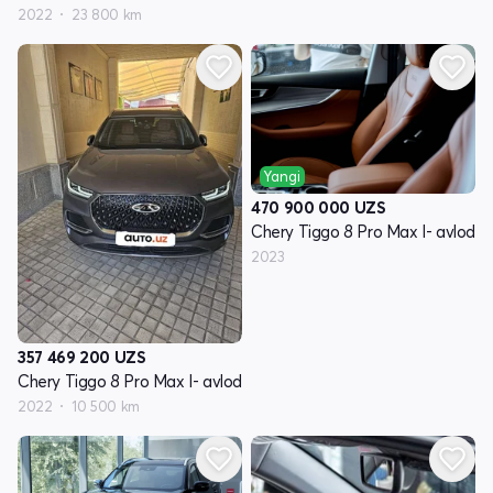
2022
23 800 km
Yangi
470 900 000
UZS
Chery Tiggo 8 Pro Max I- avlod
2023
357 469 200
UZS
Chery Tiggo 8 Pro Max I- avlod
2022
10 500 km