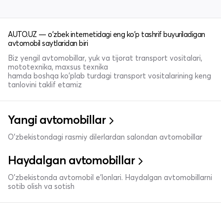
AUTO.UZ — o'zbek internetidagi eng ko'p tashrif buyuriladigan
avtomobil saytlaridan biri
Biz yengil avtomobillar, yuk va tijorat transport vositalari,
mototexnika, maxsus texnika
hamda boshqa ko'plab turdagi transport vositalarining keng
tanlovini taklif etamiz
Yangi avtomobillar
O'zbekistondagi rasmiy dilerlardan salondan avtomobillar
Haydalgan avtomobillar
O'zbekistonda avtomobil e’lonlari. Haydalgan avtomobillarni
sotib olish va sotish