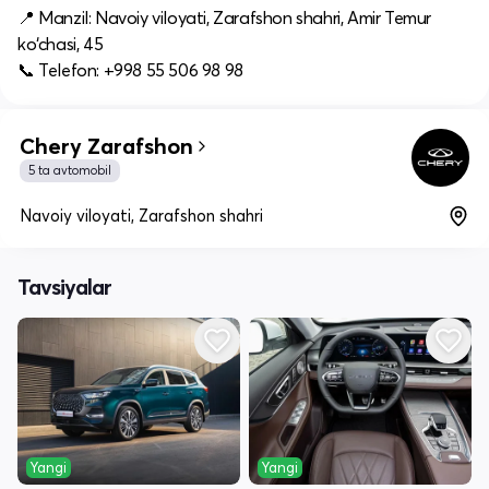
📍 Manzil: Navoiy viloyati, Zarafshon shahri, Amir Temur
ko‘chasi, 45
📞 Telefon: +998 55 506 98 98
Chery Zarafshon
5 ta avtomobil
Navoiy viloyati, Zarafshon shahri
Tavsiyalar
Yangi
Yangi