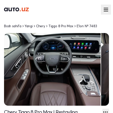
Bosh sahifa
Yangi
Chery
Tiggo 8 Pro Max
E'lon № 7483
Chery Tiggo 8 Pro Max I Restayling