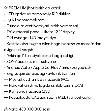
💎 PREMIUM jihozlanishiga kiradi:
• LED optika va zamonaviy R19 disklar
• Lyukli panoramali tom
• O‘rindiqlar ventilyatsiyasi, isitish va massaji
• To‘liq raqamli panel + ikkita 12.3″ displey
• Old oynaga HUD-proyeksiya
• Kalitsiz kirish, tugma bilan ishga tushirish va masofadan
dvigatelni yoqish
• “Erkin qo‘l” funksiyali elektr bagaj eshigi
• SONY audio tizimi + sabvufer
• Android Auto / Apple CarPlay / simsiz zaryadlash
• Eng yuqori darajadagi xavfsizlik tizimlari:
— Moslashuvchan kruiz nazorati (ACC)
— Harakatlanish yo‘lagida ushlab turish (LKA)
— Ko‘r zona nazorati (BSD)
— Favqulodda to‘xtatish tizimi (AEB) va boshqalar
💰 Narxi: 480 900 000 so‘m