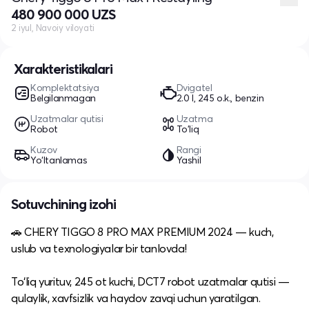
480 900 000 UZS
2 iyul, Navoiy viloyati
Xarakteristikalari
Komplektatsiya
Dvigatel
Belgilanmagan
2.0 l, 245 o.k., benzin
Uzatmalar qutisi
Uzatma
Robot
To'liq
Kuzov
Rangi
Yo‘ltanlamas
Yashil
Sotuvchining izohi
🚗 CHERY TIGGO 8 PRO MAX PREMIUM 2024 — kuch,
uslub va texnologiyalar bir tanlovda!
To‘liq yurituv, 245 ot kuchi, DCT7 robot uzatmalar qutisi —
qulaylik, xavfsizlik va haydov zavqi uchun yaratilgan.