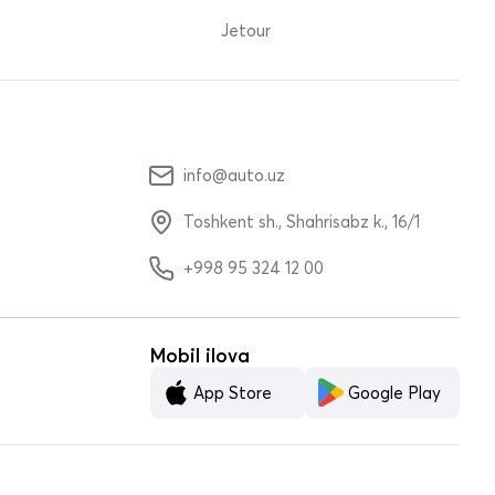
Jetour
info@auto.uz
Toshkent sh., Shahrisabz k., 16/1
+998 95 324 12 00
Mobil ilova
App Store
Google Play