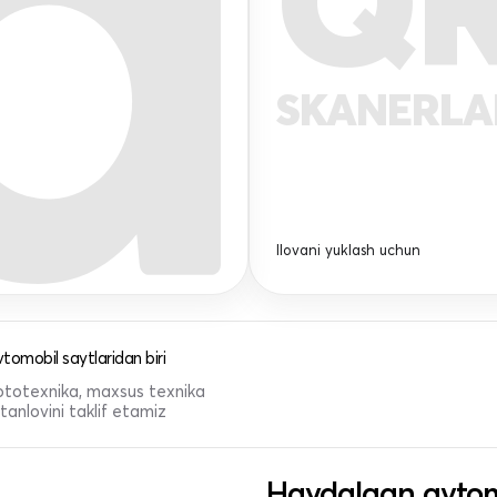
Q
SKANERL
Ilovani yuklash uchun
tomobil saytlaridan biri
 mototexnika, maxsus texnika
anlovini taklif etamiz
Haydalgan avtom