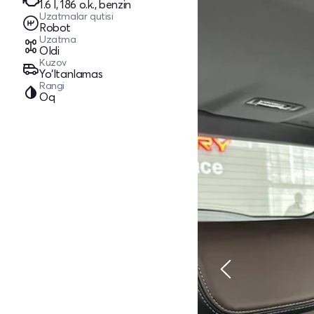
1.6 l, 186 o.k., benzin
Uzatmalar qutisi
Robot
Uzatma
Oldi
Kuzov
Yo‘ltanlamas
Rangi
Oq