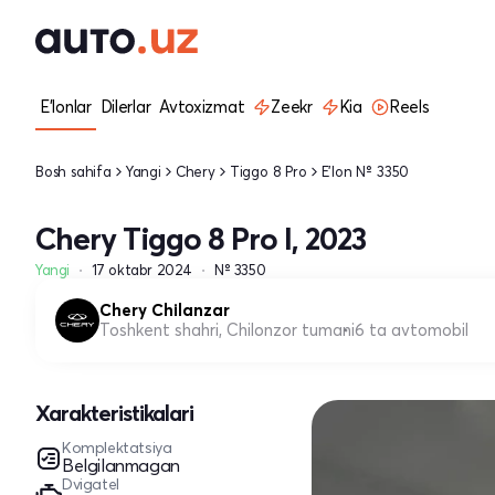
E'lonlar
Dilerlar
Avtoxizmat
Zeekr
Kia
Reels
Bosh sahifa
Yangi
Chery
Tiggo 8 Pro
E'lon № 3350
Chery Tiggo 8 Pro I, 2023
Yangi
17 oktabr 2024
№ 3350
Chery Chilanzar
Toshkent shahri, Chilonzor tumani
6 ta avtomobil
Xarakteristikalari
Komplektatsiya
Belgilanmagan
Dvigatel