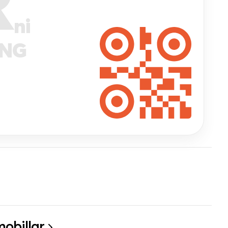
R
ni
ANG
obillar