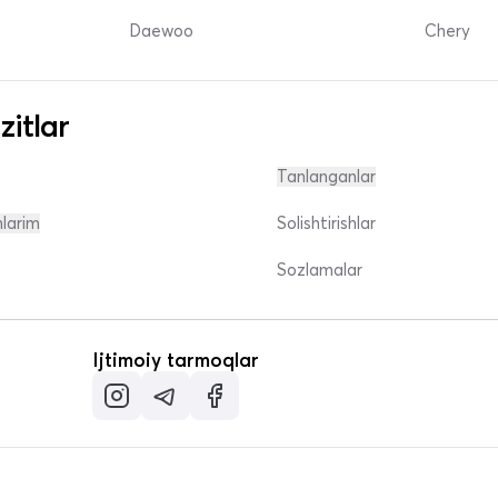
Daewoo
Chery
zitlar
Tanlanganlar
nlarim
Solishtirishlar
Sozlamalar
Ijtimoiy tarmoqlar