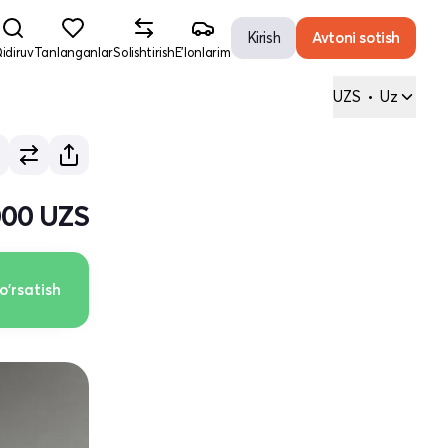
Kirish
Avtoni sotish
idiruv
Tanlanganlar
Solishtirish
E'lonlarim
UZS
•
Uz
000 UZS
o'rsatish