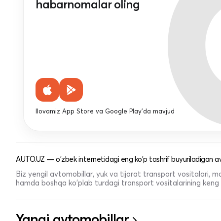
habarnomalar oling
Ilovamiz App Store va Google Play'da mavjud
AUTO.UZ — o'zbek internetidagi eng ko'p tashrif buyuriladigan av
Biz yengil avtomobillar, yuk va tijorat transport vositalari,
hamda boshqa ko'plab turdagi transport vositalarining keng t
Yangi avtomobillar