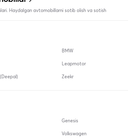
ari. Haydalgan avtomobillarni sotib olish va sotish
BMW
Leapmotor
(Deepal)
Zeekr
Genesis
Volkswagen