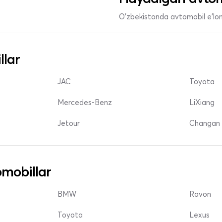
O'zbekistonda avtomobil e’lonl
llar
JAC
Toyota
Mercedes-Benz
LiXiang
Jetour
Changan 
mobillar
BMW
Ravon
Toyota
Lexus