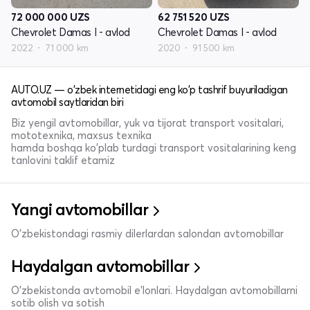
72 000 000
UZS
62 751 520
UZS
Chevrolet Damas I - avlod
Chevrolet Damas I - avlod
2022
71 000 km
2020
91 500 km
AUTO.UZ — o'zbek internetidagi eng ko'p tashrif buyuriladigan
avtomobil saytlaridan biri
Biz yengil avtomobillar, yuk va tijorat transport vositalari,
mototexnika, maxsus texnika
hamda boshqa ko'plab turdagi transport vositalarining keng
tanlovini taklif etamiz
Yangi avtomobillar
O'zbekistondagi rasmiy dilerlardan salondan avtomobillar
Haydalgan avtomobillar
O'zbekistonda avtomobil e’lonlari. Haydalgan avtomobillarni
sotib olish va sotish