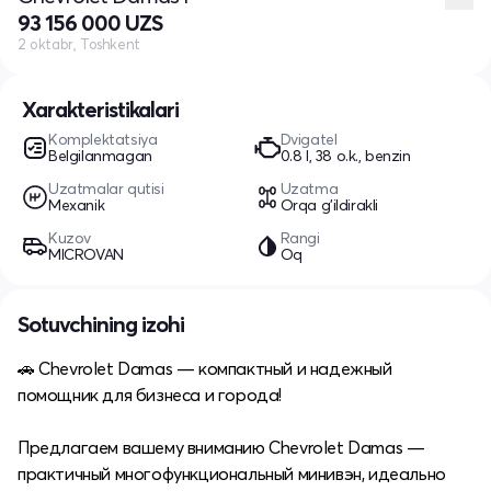
93 156 000 UZS
2 oktabr, Toshkent
Xarakteristikalari
Komplektatsiya
Dvigatel
Belgilanmagan
0.8 l, 38 o.k., benzin
Uzatmalar qutisi
Uzatma
Mexanik
Orqa g'ildirakli
Kuzov
Rangi
MICROVAN
Oq
Sotuvchining izohi
🚗 Chevrolet Damas — компактный и надежный
помощник для бизнеса и города!
Предлагаем вашему вниманию Chevrolet Damas —
практичный многофункциональный минивэн, идеально