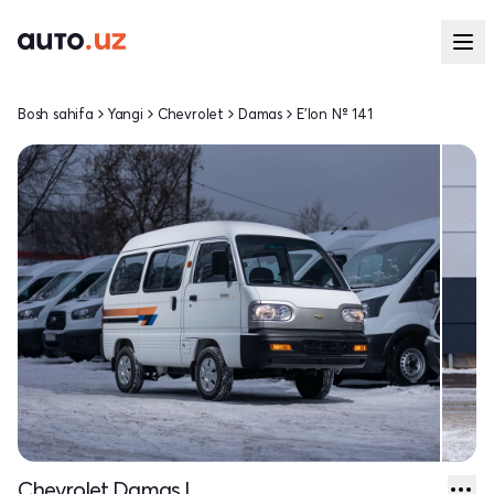
Bosh sahifa
Yangi
Chevrolet
Damas
E'lon № 141
Chevrolet Damas I