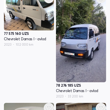
77 575 160
UZS
Chevrolet Damas I - avlod
2023
102 000 km
78 276 185
UZS
Chevrolet Damas I - avlod
2023
33 200 km