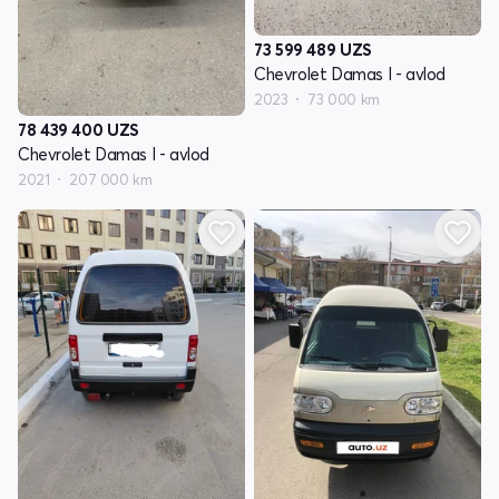
73 599 489
UZS
Chevrolet Damas I - avlod
2023
73 000 km
78 439 400
UZS
Chevrolet Damas I - avlod
2021
207 000 km