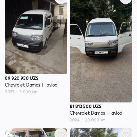
89 920 950
UZS
Chevrolet Damas I - avlod
2025
3 000 km
81 812 500
UZS
Chevrolet Damas I - avlod
2024
20 000 km