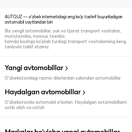
AUTO.UZ — o'zbek internetidagi eng ko'p tashrif buyuriladigan
avtomobil saytlaridan biri
Biz yengil avtomobillar, yuk va tijorat transport vositalari,
mototexnika, maxsus texnika
hamda boshqa ko'plab turdagi transport vositalarining keng
tanlovini taklif etamiz
Yangi avtomobillar
O'zbekistondagi rasmiy dilerlardan salondan avtomobillar
Haydalgan avtomobillar
O'zbekistonda avtomobil e’lonlari. Haydalgan avtomobillarni
sotib olish va sotish
Markalar bo'yicha yangi avtomobillar