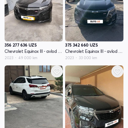
356 277 636
UZS
375 342 660
UZS
Chevrolet Equinox III - avlod restyling
Chevrolet Equinox III - avlod restyling
2023
49 000 km
2023
33 000 km