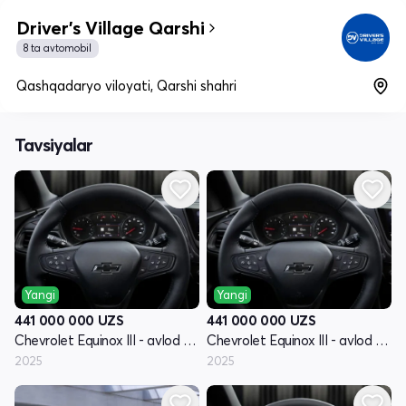
Driver's Village Qarshi
8 ta avtomobil
Qashqadaryo viloyati, Qarshi shahri
Tavsiyalar
Yangi
Yangi
441 000 000
UZS
441 000 000
UZS
Chevrolet Equinox III - avlod restyling
Chevrolet Equinox III - avlod restyling
2025
2025