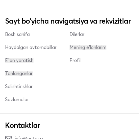
Sayt bo'yicha navigatsiya va rekvizitlar
Bosh sahifa
Dilerlar
Haydalgan avtomobillar
Mening e'lonlarim
E'lon yaratish
Profil
Tanlanganlar
Solishtirishlar
Sozlamalar
Kontaktlar
info@auto.uz