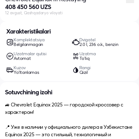
408 450 560 UZS
12 avgust, Qashqadaryo viloyati
Xarakteristikalari
Komplektatsiya
Dvigatel
Belgilanmagan
2.0 l, 236 o.k., benzin
Uzatmalar qutisi
Uzatma
Avtomat
To'liq
Kuzov
Rangi
Yo‘ltanlamas
Qizil
Sotuvchining izohi
🚙 Chevrolet Equinox 2025 — городской кроссовер с
характером!
📍 Уже в наличии у официального дилера в Узбекистане
Equinox 2025 — это стильный, технологичный и