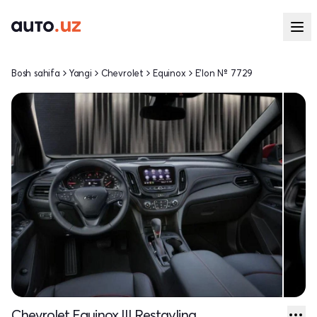
Bosh sahifa
Yangi
Chevrolet
Equinox
E'lon № 7729
Chevrolet Equinox III Restayling