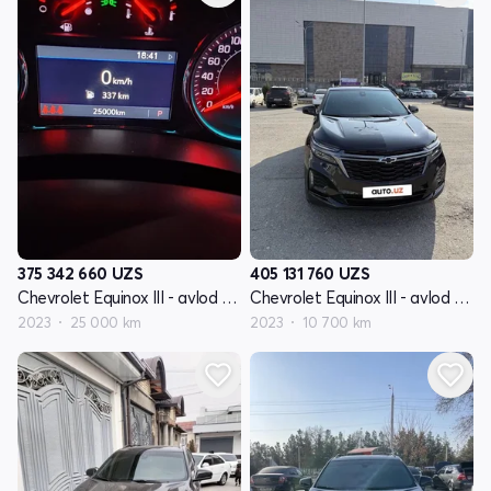
375 342 660
UZS
405 131 760
UZS
Chevrolet Equinox III - avlod restyling
Chevrolet Equinox III - avlod restyling
2023
25 000 km
2023
10 700 km