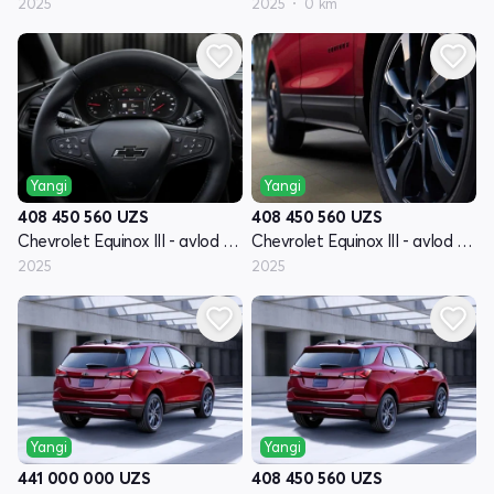
2025
2025
0 km
Yangi
Yangi
408 450 560
UZS
408 450 560
UZS
Chevrolet Equinox III - avlod restyling
Chevrolet Equinox III - avlod restyling
2025
2025
Yangi
Yangi
441 000 000
UZS
408 450 560
UZS