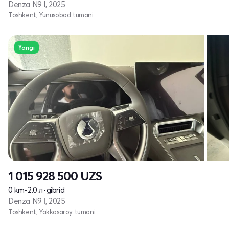
Denza N9 I, 2025
Toshkent, Yunusobod tumani
Yangi
1 015 928 500
UZS
0 km
•
2.0 л
•
gibrid
Denza N9 Ι, 2025
Toshkent, Yakkasaroy tumani