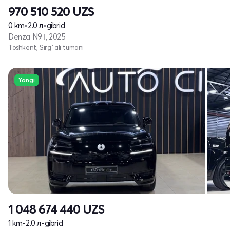
970 510 520
UZS
0 km
•
2.0 л
•
gibrid
Denza N9 Ι, 2025
Toshkent, Sirg`ali tumani
Yangi
1 048 674 440
UZS
1 km
•
2.0 л
•
gibrid