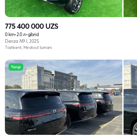
775 400 000
UZS
0 km
•
2.0 л
•
gibrid
Denza N9 I, 2025
Toshkent, Mirobod tumani
Yangi