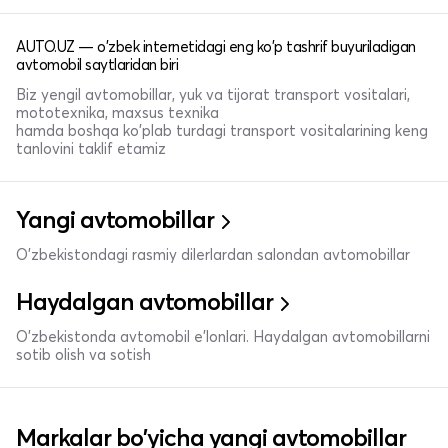
AUTO.UZ — o'zbek internetidagi eng ko'p tashrif buyuriladigan
avtomobil saytlaridan biri
Biz yengil avtomobillar, yuk va tijorat transport vositalari,
mototexnika, maxsus texnika
hamda boshqa ko'plab turdagi transport vositalarining keng
tanlovini taklif etamiz
Yangi avtomobillar
O'zbekistondagi rasmiy dilerlardan salondan avtomobillar
Haydalgan avtomobillar
O'zbekistonda avtomobil e’lonlari. Haydalgan avtomobillarni
sotib olish va sotish
Markalar bo'yicha yangi avtomobillar