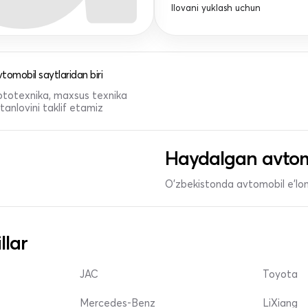
Ilovani yuklash uchun
tomobil saytlaridan biri
 mototexnika, maxsus texnika
anlovini taklif etamiz
Haydalgan avtom
O'zbekistonda avtomobil e’lonl
llar
JAC
Toyota
Mercedes-Benz
LiXiang