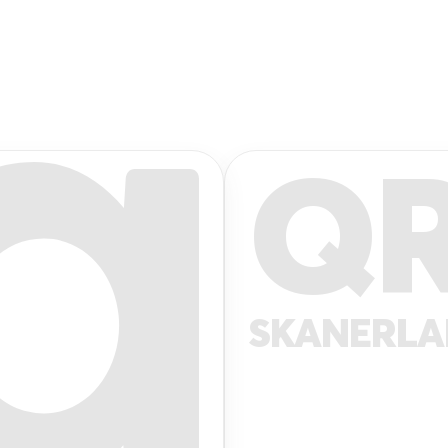
Q
SKANERL