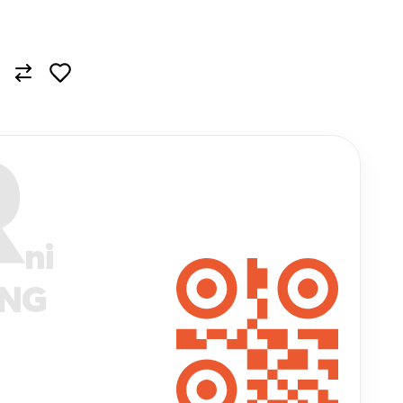
R
ni
ANG