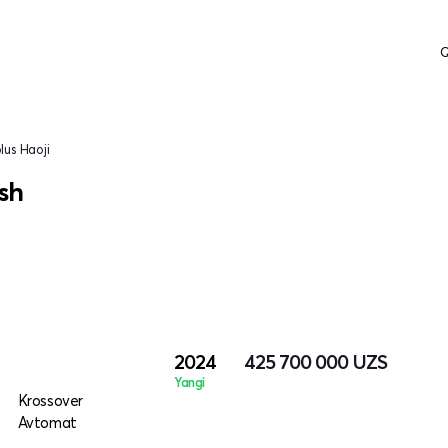
Q
us Haoji
ish
2024
425 700 000
UZS
Yangi
Krossover
Avtomat