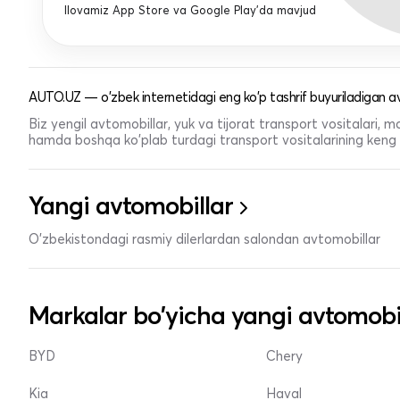
Ilovamiz App Store va Google Play'da mavjud
AUTO.UZ — o'zbek internetidagi eng ko'p tashrif buyuriladigan av
Biz yengil avtomobillar, yuk va tijorat transport vositalari,
hamda boshqa ko'plab turdagi transport vositalarining keng t
Yangi avtomobillar
O'zbekistondagi rasmiy dilerlardan salondan avtomobillar
Markalar bo'yicha yangi avtomobi
BYD
Chery
Kia
Haval