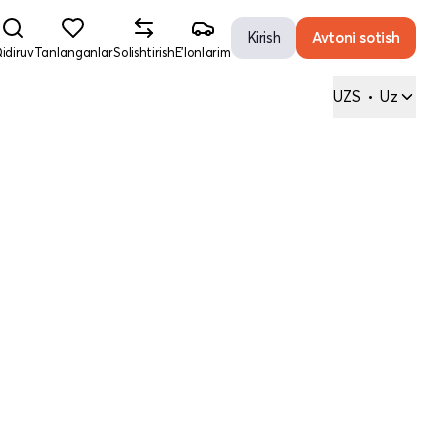
Kirish
Avtoni sotish
idiruv
Tanlanganlar
Solishtirish
E'lonlarim
UZS
•
Uz