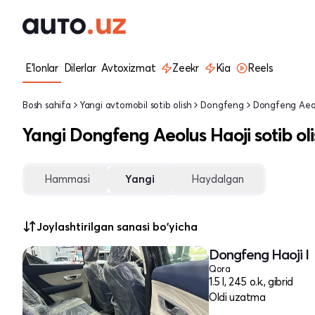
E'lonlar
Dilerlar
Avtoxizmat
Zeekr
Kia
Reels
Bosh sahifa
Yangi avtomobil sotib olish
Dongfeng
Dongfeng Aeol
Yangi Dongfeng Aeolus Haoji sotib ol
Hammasi
Yangi
Haydalgan
Joylashtirilgan sanasi bo'yicha
Dongfeng Haoji I
Qora
1.5 l, 245 o.k., gibrid
Oldi uzatma