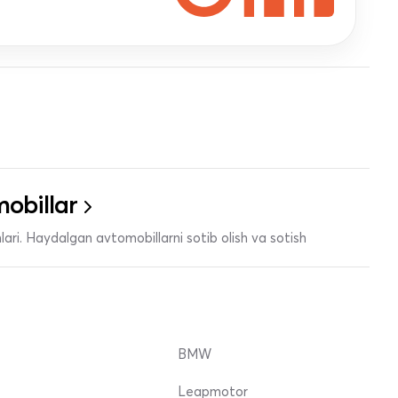
obillar
ari. Haydalgan avtomobillarni sotib olish va sotish
BMW
Leapmotor