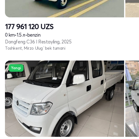
177 961 120
UZS
0 km
•
1.5 л
•
benzin
Dongfeng C36 I Restayling, 2025
Toshkent, Mirzo Ulug`bek tumani
Yangi