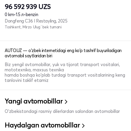
96 592 939
UZS
0 km
•
1.5 л
•
benzin
Dongfeng C36 I Restayling, 2025
Toshkent, Mirzo Ulug`bek tumani
AUTO.UZ — o'zbek internetidagi eng ko'p tashrif buyuriladigan
avtomobil saytlaridan biri
Biz yengil avtomobillar, yuk va tijorat transport vositalari,
mototexnika, maxsus texnika
hamda boshqa ko'plab turdagi transport vositalarining keng
tanlovini taklif etamiz
Yangi avtomobillar
O'zbekistondagi rasmiy dilerlardan salondan avtomobillar
Haydalgan avtomobillar