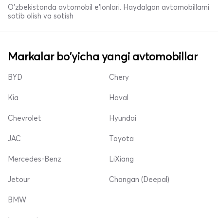
O'zbekistonda avtomobil e’lonlari. Haydalgan avtomobillarni
sotib olish va sotish
Markalar bo'yicha yangi avtomobillar
BYD
Chery
Kia
Haval
Chevrolet
Hyundai
JAC
Toyota
Mercedes-Benz
LiXiang
Jetour
Changan (Deepal)
BMW