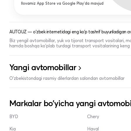
Ilovamiz App Store va Google Play'da mavjud
AUTO.UZ — o'zbek internetidagi eng ko'p tashrif buyuriladigan av
Biz yengil avtomobillar, yuk va tijorat transport vositalari,
hamda boshqa ko'plab turdagi transport vositalarining keng t
Yangi avtomobillar
O'zbekistondagi rasmiy dilerlardan salondan avtomobillar
Markalar bo'yicha yangi avtomobi
BYD
Chery
Kia
Haval