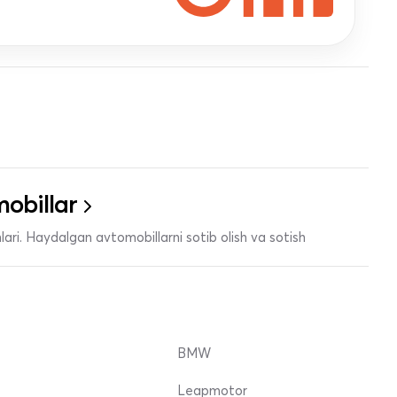
obillar
ari. Haydalgan avtomobillarni sotib olish va sotish
BMW
Leapmotor