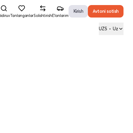
Kirish
Avtoni sotish
idiruv
Tanlanganlar
Solishtirish
E'lonlarim
UZS
•
Uz