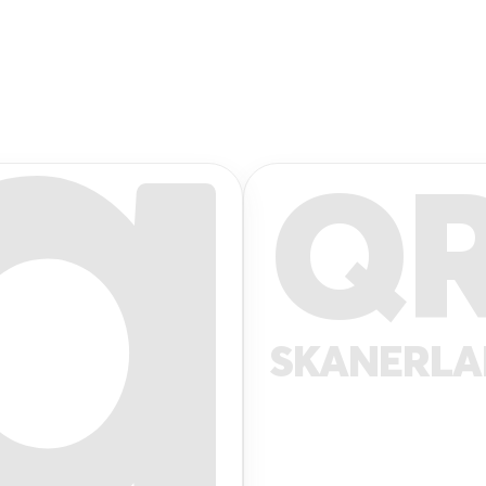
Q
SKANERL