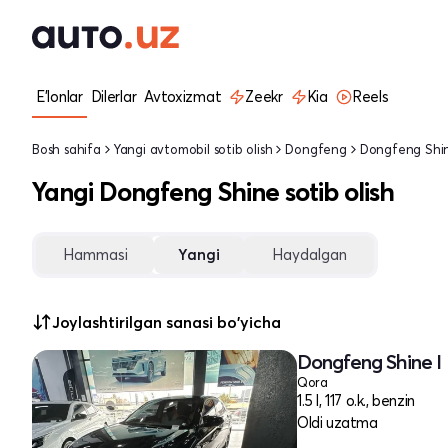
E'lonlar
Dilerlar
Avtoxizmat
Zeekr
Kia
Reels
Bosh sahifa
Yangi avtomobil sotib olish
Dongfeng
Dongfeng Shi
Yangi Dongfeng Shine sotib olish
Hammasi
Yangi
Haydalgan
Joylashtirilgan sanasi bo'yicha
Dongfeng Shine I
Qora
1.5 l, 117 o.k., benzin
Oldi uzatma