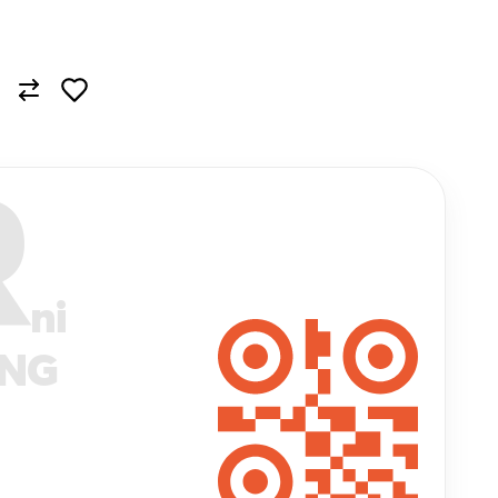
R
ni
ANG