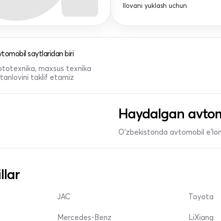
Ilovani yuklash uchun
tomobil saytlaridan biri
 mototexnika, maxsus texnika
anlovini taklif etamiz
Haydalgan avtom
O'zbekistonda avtomobil e’lonl
llar
JAC
Toyota
Mercedes-Benz
LiXiang