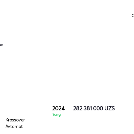
Q
ne
2024
282 381 000
UZS
Yangi
Krossover
Avtomat