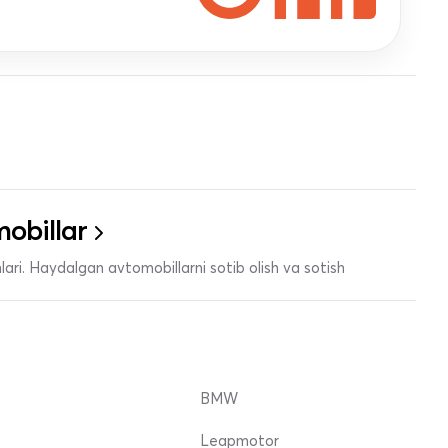
obillar
ari. Haydalgan avtomobillarni sotib olish va sotish
BMW
Leapmotor