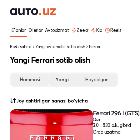
E'lonlar
Dilerlar
Avtoxizmat
Zeekr
Kia
Reels
Bosh sahifa
Yangi avtomobil sotib olish
Ferrari
Yangi Ferrari sotib olish
Hammasi
Yangi
Haydalgan
Joylashtirilgan sanasi bo'yicha
Ferrari 296 I (GTS)
Qizil
3.0 l, 830 o.k., gibrid
Orqa uzatma