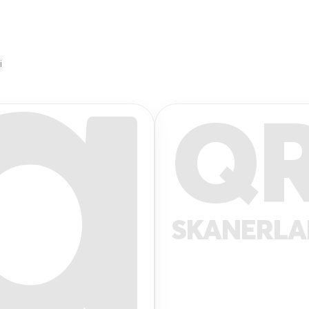
i
Q
SKANERL