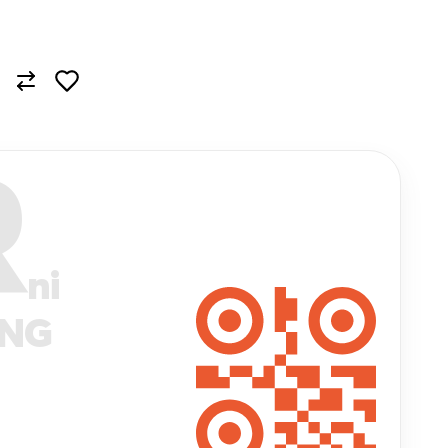
R
ni
ANG