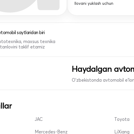
Ilovani yuklash uchun
tomobil saytlaridan biri
 mototexnika, maxsus texnika
anlovini taklif etamiz
Haydalgan avtom
O'zbekistonda avtomobil e’lonl
llar
JAC
Toyota
Mercedes-Benz
LiXiang