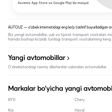
Ilovamiz App Store va Google Play'da mavjud
AUTO.UZ — o'zbek internetidagi eng ko'p tashrif buyuriladigan av
Biz yengil avtomobillar, yuk va tijorat transport vositalari,
hamda boshqa ko'plab turdagi transport vositalarining keng t
Yangi avtomobillar
O'zbekistondagi rasmiy dilerlardan salondan avtomobillar
Markalar bo'yicha yangi avtomobi
BYD
Chery
Kia
Haval