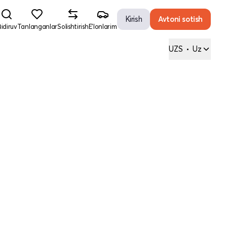
Kirish
Avtoni sotish
idiruv
Tanlanganlar
Solishtirish
E'lonlarim
UZS
•
Uz