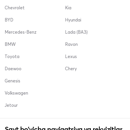
Chevrolet
Kia
BYD
Hyundai
Mercedes-Benz
Lada (ВАЗ)
BMW
Ravon
Toyota
Lexus
Daewoo
Chery
Genesis
Volkswagen
Jetour
Sayt bo'yicha navigatsiya va rekvizitlar