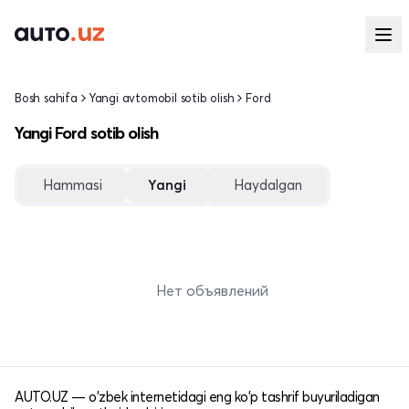
Bosh sahifa
Yangi avtomobil sotib olish
Ford
Yangi Ford sotib olish
Hammasi
Yangi
Haydalgan
Нет объявлений
AUTO.UZ — o'zbek internetidagi eng ko'p tashrif buyuriladigan