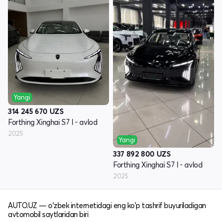
Yangi
314 245 670
UZS
Forthing Xinghai S7 I - avlod
2025
Yangi
337 892 800
UZS
Forthing Xinghai S7 I - avlod
2025
AUTO.UZ — o'zbek internetidagi eng ko'p tashrif buyuriladigan
avtomobil saytlaridan biri