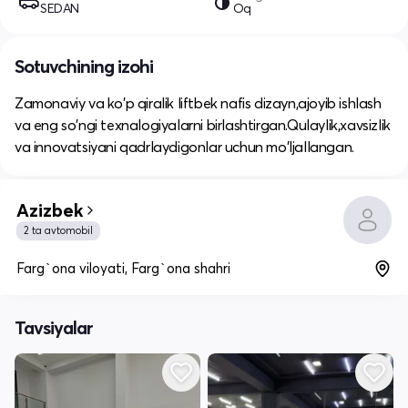
SEDAN
Oq
Sotuvchining izohi
Zamonaviy va ko'p qiralik liftbek nafis dizayn,ajoyib ishlash
va eng so'ngi texnalogiyalarni birlashtirgan.Qulaylik,xavsizlik
va innovatsiyani qadrlaydigonlar uchun mo'ljallangan.
Azizbek
2 ta avtomobil
Farg`ona viloyati, Farg`ona shahri
Tavsiyalar