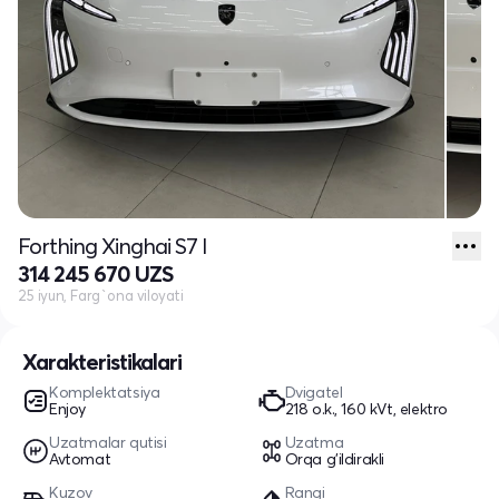
Forthing Xinghai S7 I
314 245 670 UZS
25 iyun, Farg`ona viloyati
Xarakteristikalari
Komplektatsiya
Dvigatel
Enjoy
218 o.k., 160 kVt, elektro
Uzatmalar qutisi
Uzatma
Avtomat
Orqa g'ildirakli
Kuzov
Rangi