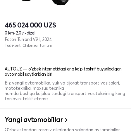
465 024 000
UZS
0 km
•
2.0 л
•
dizel
Foton Tunland V9 I, 2024
Toshkent, Chilonzor tumani
AUTO.UZ — o'zbek internetidagi eng ko'p tashrif buyuriladigan
avtomobil saytlaridan biri
Biz yengil avtomobillar, yuk va tijorat transport vositalari,
mototexnika, maxsus texnika
hamda boshqa ko'plab turdagi transport vositalarining keng
tanlovini taklif etamiz
Yangi avtomobillar
O'zbekistondagi rasmiy dilerlardan salondan avtomobillar