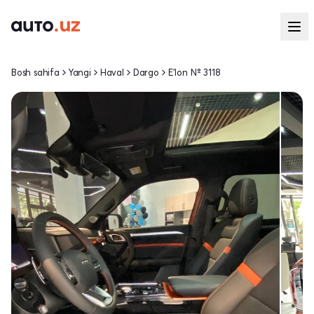
Bosh sahifa
Yangi
Haval
Dargo
E'lon № 3118