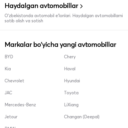
Haydalgan avtomobillar
O'zbekistonda avtomobil e’lonlari. Haydalgan avtomobillarni
sotib olish va sotish
Markalar bo'yicha yangi avtomobillar
BYD
Chery
Kia
Haval
Chevrolet
Hyundai
JAC
Toyota
Mercedes-Benz
LiXiang
Jetour
Changan (Deepal)