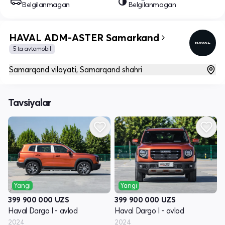
Belgilanmagan
Belgilanmagan
HAVAL ADM-ASTER Samarkand
5 ta avtomobil
Samarqand viloyati, Samarqand shahri
Tavsiyalar
Yangi
Yangi
399 900 000
UZS
399 900 000
UZS
Haval Dargo I - avlod
Haval Dargo I - avlod
2024
2024