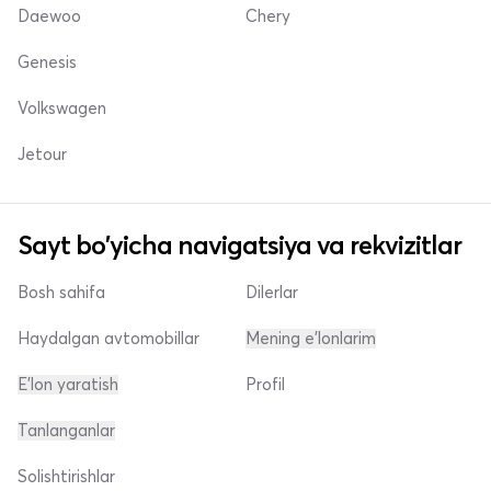
Daewoo
Chery
Genesis
Volkswagen
Jetour
Sayt bo'yicha navigatsiya va rekvizitlar
Bosh sahifa
Dilerlar
Haydalgan avtomobillar
Mening e'lonlarim
E'lon yaratish
Profil
Tanlanganlar
Solishtirishlar