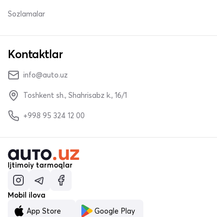
Sozlamalar
Kontaktlar
info@auto.uz
Toshkent sh., Shahrisabz k., 16/1
+998 95 324 12 00
Ijtimoiy tarmoqlar
Mobil ilova
App Store
Google Play