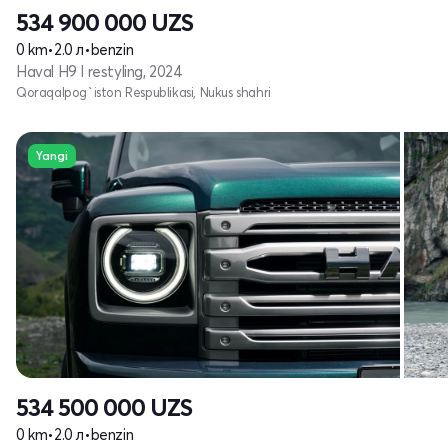
534 900 000
UZS
0 km
•
2.0 л
•
benzin
Haval H9 I restyling, 2024
Qoraqalpog`iston Respublikasi, Nukus shahri
Yangi
534 500 000
UZS
0 km
•
2.0 л
•
benzin