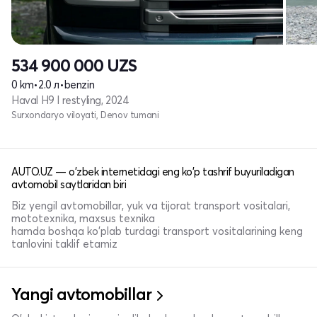
534 900 000
UZS
0 km
•
2.0 л
•
benzin
Haval H9 I restyling, 2024
Surxondaryo viloyati, Denov tumani
AUTO.UZ — o'zbek internetidagi eng ko'p tashrif buyuriladigan
avtomobil saytlaridan biri
Biz yengil avtomobillar, yuk va tijorat transport vositalari,
mototexnika, maxsus texnika
hamda boshqa ko'plab turdagi transport vositalarining keng
tanlovini taklif etamiz
Yangi avtomobillar