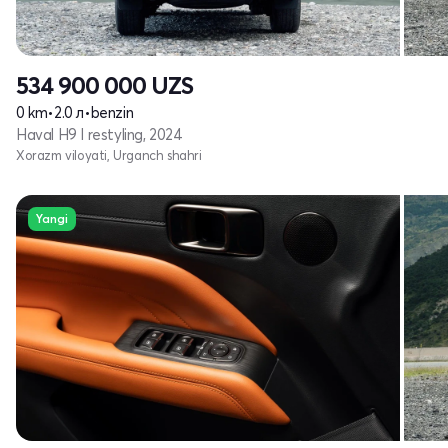
534 900 000
UZS
0 km
•
2.0 л
•
benzin
Haval H9 I restyling, 2024
Xorazm viloyati, Urganch shahri
Yangi