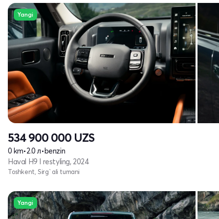
Yangi
534 900 000
UZS
0 km
•
2.0 л
•
benzin
Haval H9 I restyling, 2024
Toshkent, Sirg`ali tumani
Yangi