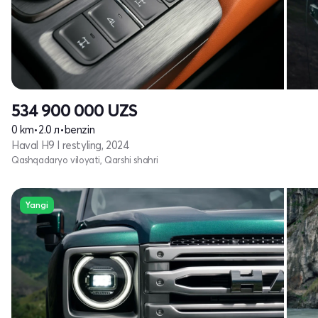
534 900 000
UZS
0 km
•
2.0 л
•
benzin
Haval H9 I restyling, 2024
Qashqadaryo viloyati, Qarshi shahri
Yangi