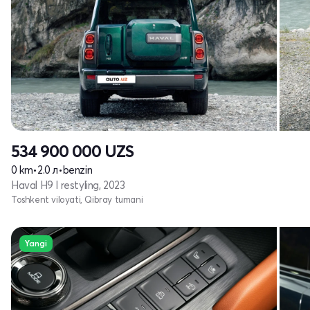
534 900 000
UZS
0 km
•
2.0 л
•
benzin
Haval H9 I restyling, 2023
Toshkent viloyati, Qibray tumani
Yangi