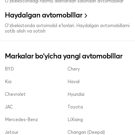
O'zbekistondagi rasmiy dilerlardan salondan avtomobillar
Haydalgan avtomobillar
O'zbekistonda avtomobil e’lonlari. Haydalgan avtomobillarni
sotib olish va sotish
Markalar bo'yicha yangi avtomobillar
BYD
Chery
Kia
Haval
Chevrolet
Hyundai
JAC
Toyota
Mercedes-Benz
LiXiang
Jetour
Changan (Deepal)