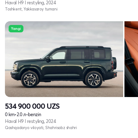
Haval H9 I restyling, 2024
Toshkent, Yakkasaroy tumani
Yangi
534 900 000
UZS
0 km
•
2.0 л
•
benzin
Haval H9 I restyling, 2024
Qashqadaryo viloyati, Shahrisabz shahri