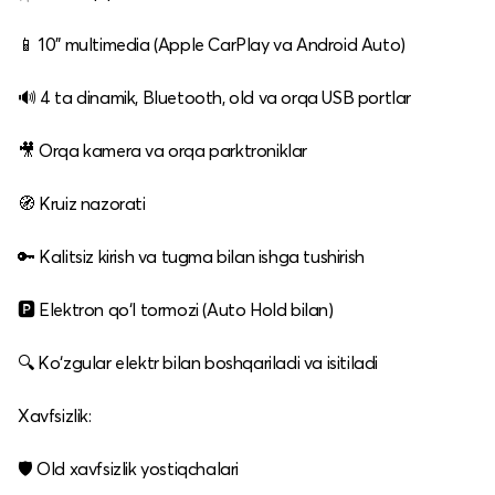
📱 10" multimedia (Apple CarPlay va Android Auto)
🔊 4 ta dinamik, Bluetooth, old va orqa USB portlar
🎥 Orqa kamera va orqa parktroniklar
🧭 Kruiz nazorati
🔑 Kalitsiz kirish va tugma bilan ishga tushirish
🅿️ Elektron qo‘l tormozi (Auto Hold bilan)
🔍 Ko‘zgular elektr bilan boshqariladi va isitiladi
Xavfsizlik:
🛡 Old xavfsizlik yostiqchalari