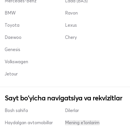
Mercedes-Benz
Lada (ВАЗ)
BMW
Ravon
Toyota
Lexus
Daewoo
Chery
Genesis
Volkswagen
Jetour
Sayt bo'yicha navigatsiya va rekvizitlar
Bosh sahifa
Dilerlar
Haydalgan avtomobillar
Mening e'lonlarim