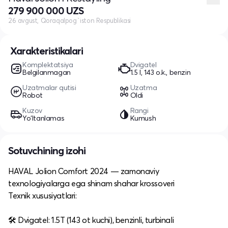
279 900 000 UZS
26 avgust, Qoraqalpog`iston Respublikasi
Xarakteristikalari
Komplektatsiya
Dvigatel
Belgilanmagan
1.5 l, 143 o.k., benzin
Uzatmalar qutisi
Uzatma
Robot
Oldi
Kuzov
Rangi
Yo‘ltanlamas
Kumush
Sotuvchining izohi
HAVAL Jolion Comfort 2024 — zamonaviy
texnologiyalarga ega shinam shahar krossoveri
Texnik xususiyatlari:
🛠 Dvigatel: 1.5T (143 ot kuchi), benzinli, turbinali