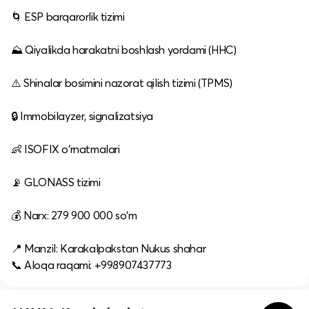
🌀 ESP barqarorlik tizimi
⛰ Qiyalikda harakatni boshlash yordami (HHC)
⚠️ Shinalar bosimini nazorat qilish tizimi (TPMS)
🔒 Immobilayzer, signalizatsiya
👶 ISOFIX o‘rnatmalari
📡 GLONASS tizimi
💰 Narx: 279 900 000 so‘m
📍 Manzil: Karakalpakstan Nukus shahar
📞 Aloqa raqami: +998907437773