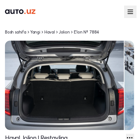
Bosh sahifa
Yangi
Haval
Jolion
E'lon № 7884
Haval Jolion I Restayling