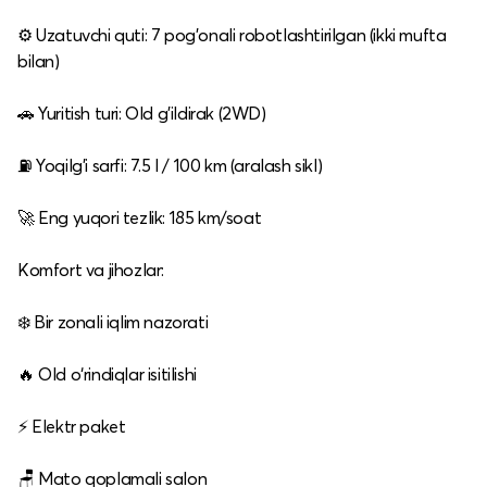
⚙️ Uzatuvchi quti: 7 pog'onali robotlashtirilgan (ikki mufta
bilan)
🚗 Yuritish turi: Old g'ildirak (2WD)
⛽ Yoqilg'i sarfi: 7.5 l / 100 km (aralash sikl)
🚀 Eng yuqori tezlik: 185 km/soat
Komfort va jihozlar:
❄️ Bir zonali iqlim nazorati
🔥 Old o‘rindiqlar isitilishi
⚡ Elektr paket
🪑 Mato qoplamali salon