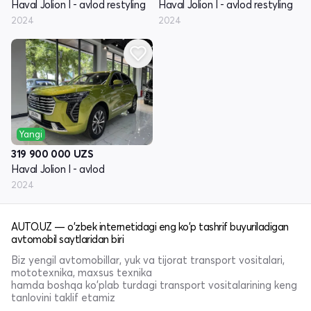
Haval Jolion I - avlod restyling
Haval Jolion I - avlod restyling
2024
2024
Yangi
319 900 000
UZS
Haval Jolion I - avlod
2024
AUTO.UZ — o'zbek internetidagi eng ko'p tashrif buyuriladigan
avtomobil saytlaridan biri
Biz yengil avtomobillar, yuk va tijorat transport vositalari,
mototexnika, maxsus texnika
hamda boshqa ko'plab turdagi transport vositalarining keng
tanlovini taklif etamiz