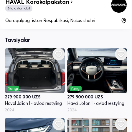
HAVAL Karakalpakstan
6 ta avtomobil
Qoraqalpog`iston Respublikasi, Nukus shahri
Tavsiyalar
Yangi
Yangi
279 900 000
UZS
279 900 000
UZS
Haval Jolion I - avlod restyling
Haval Jolion I - avlod restyling
2024
2024