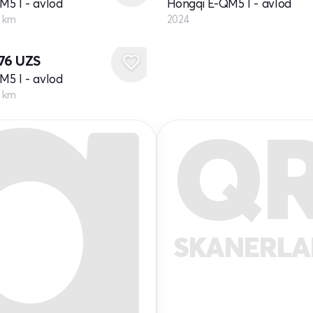
M5 I - avlod
Hongqi E-QM5 I - avlod
0 km
2024
676
UZS
M5 I - avlod
0 km
Q
SKANERL