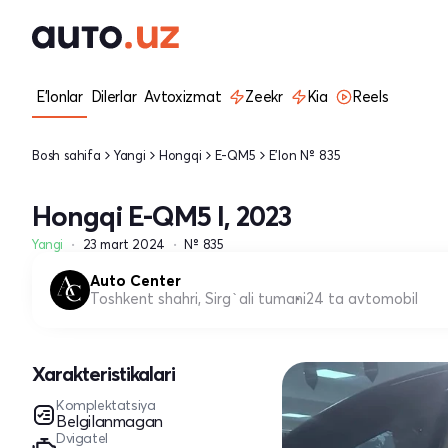
E'lonlar
Dilerlar
Avtoxizmat
Zeekr
Kia
Reels
Bosh sahifa
Yangi
Hongqi
E-QM5
E'lon № 835
Hongqi E-QM5 I, 2023
Yangi
23 mart 2024
№ 835
Auto Center
Toshkent shahri, Sirg`ali tumani
24 ta avtomobil
Xarakteristikalari
Komplektatsiya
Belgilanmagan
Dvigatel