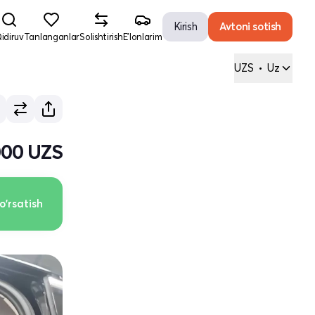
Kirish
Avtoni sotish
idiruv
Tanlanganlar
Solishtirish
E'lonlarim
UZS
•
Uz
000 UZS
o'rsatish