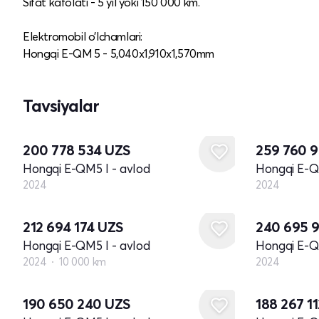
Sifat kafolati - 5 yil yoki 150 000 km.
Elektromobil o’lchamlari:
Hongqi E-QM 5 - 5,040x1,910x1,570mm
Tavsiyalar
Yangi
Yangi
200 778 534
UZS
259 760 
Hongqi E-QM5 I - avlod
Hongqi E-Q
2024
2024
Yangi
212 694 174
UZS
240 695 
Hongqi E-QM5 I - avlod
Hongqi E-Q
2024
10 000 km
2024
190 650 240
UZS
188 267 1