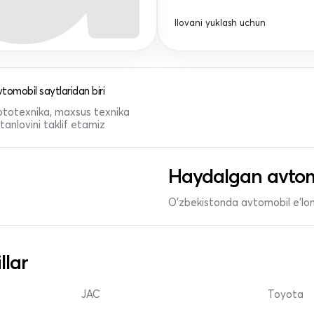
Ilovani yuklash uchun
tomobil saytlaridan biri
 mototexnika, maxsus texnika
anlovini taklif etamiz
Haydalgan avtom
O'zbekistonda avtomobil e’lonl
llar
JAC
Toyota