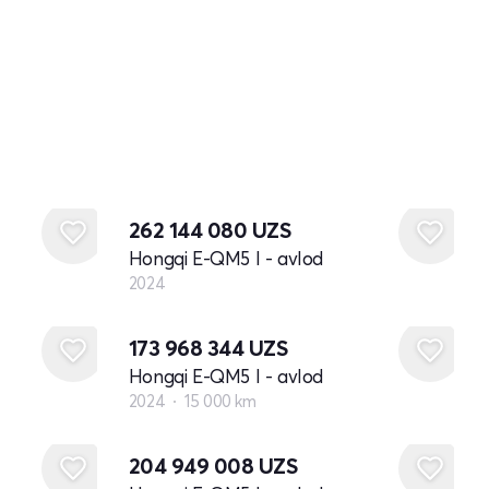
Yangi
262 144 080
UZS
Hongqi E-QM5 I - avlod
2024
173 968 344
UZS
Hongqi E-QM5 I - avlod
2024
15 000 km
Yangi
204 949 008
UZS