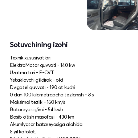
Sotuvchining izohi
Texnik xususiyatlari:
ElektroMotor quvvati - 140 kw
Uzatma turi - E-CVT
Yetaklovchi g’ildirak - old
Dvigatel quvvati - 190 ot kuchi
0 dan 100 kilometrgacha tezlanish - 8 s
Maksimal tezlik - 160 km/s
Batareya sig’imi - 54 kwh
Bosib o’tish masofasi - 430 km
Akumlyator batareyasiga alohida
8 yil kafolat.