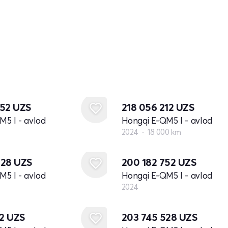
952
UZS
218 056 212
UZS
M5 I - avlod
Hongqi E-QM5 I - avlod
2024
18 000 km
Yangi
928
UZS
200 182 752
UZS
M5 I - avlod
Hongqi E-QM5 I - avlod
2024
Yangi
12
UZS
203 745 528
UZS