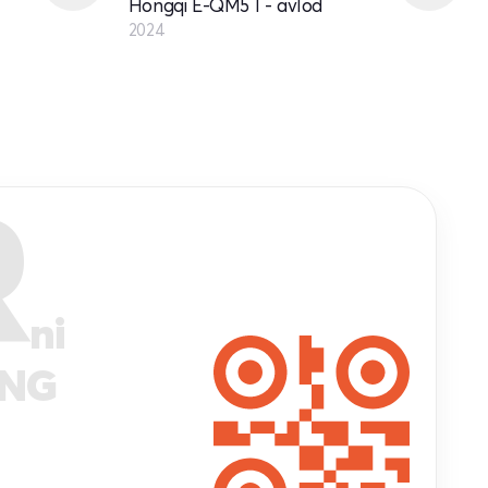
Hongqi E-QM5 I - avlod
2024
R
ni
ANG