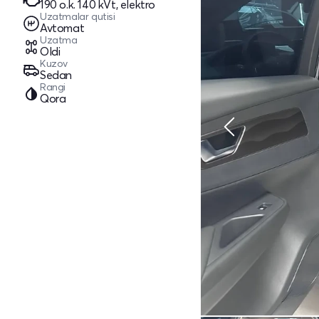
190 o.k. 140 kVt, elektro
Uzatmalar qutisi
Avtomat
Uzatma
Oldi
Kuzov
Sedan
Rangi
Qora