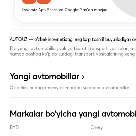
Ilovamiz App Store va Google Play'da mavjud
AUTO.UZ — o'zbek internetidagi eng ko'p tashrif buyuriladigan av
Biz yengil avtomobillar, yuk va tijorat transport vositalari,
hamda boshqa ko'plab turdagi transport vositalarining keng t
Yangi avtomobillar
O'zbekistondagi rasmiy dilerlardan salondan avtomobillar
Markalar bo'yicha yangi avtomobi
BYD
Chery