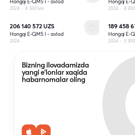
Hongqi E-QM5 I - avlod
Hongqi E-Q
2024
4 500 km
2024
8 20
Yangi
206 140 572
UZS
189 458 
Hongqi E-QM5 I - avlod
Hongqi E-Q
2024
2024
5 30
Bizning ilovadamizda
yangi e'lonlar xaqida
habarnomalar oling