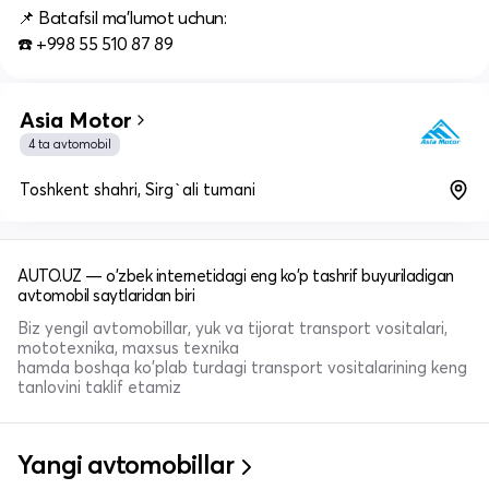
📌 Batafsil ma'lumot uchun:
☎️ +998 55 510 87 89
Asia Motor
4 ta avtomobil
Toshkent shahri, Sirg`ali tumani
AUTO.UZ — o'zbek internetidagi eng ko'p tashrif buyuriladigan
avtomobil saytlaridan biri
Biz yengil avtomobillar, yuk va tijorat transport vositalari,
mototexnika, maxsus texnika
hamda boshqa ko'plab turdagi transport vositalarining keng
tanlovini taklif etamiz
Yangi avtomobillar