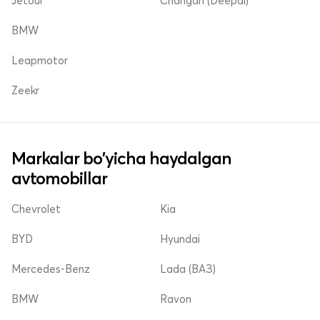
Jetour
Changan (Deepal)
BMW
Leapmotor
Zeekr
Markalar bo'yicha haydalgan
avtomobillar
Chevrolet
Kia
BYD
Hyundai
Mercedes-Benz
Lada (ВАЗ)
BMW
Ravon