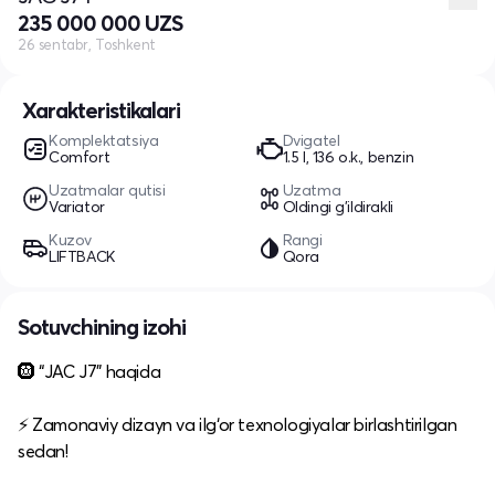
235 000 000 UZS
26 sentabr, Toshkent
Xarakteristikalari
Komplektatsiya
Dvigatel
Comfort
1.5 l, 136 o.k., benzin
Uzatmalar qutisi
Uzatma
Variator
Oldingi g'ildirakli
Kuzov
Rangi
LIFTBACK
Qora
Sotuvchining izohi
🛞 “JAC J7” haqida
⚡️ Zamonaviy dizayn va ilg‘or texnologiyalar birlashtirilgan
sedan!