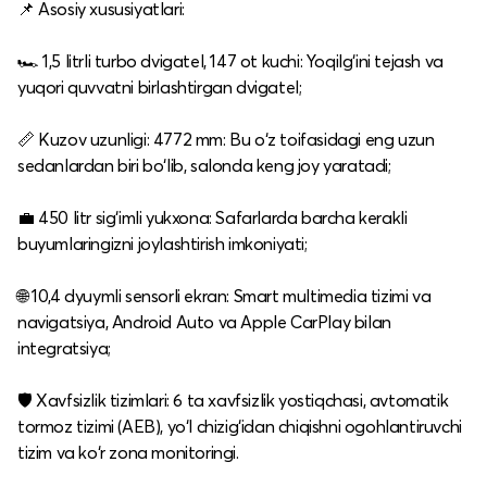
📌 Asosiy xususiyatlari:
🏎 1,5 litrli turbo dvigatel, 147 ot kuchi: Yoqilg‘ini tejash va
yuqori quvvatni birlashtirgan dvigatel;
📏 Kuzov uzunligi: 4772 mm: Bu o‘z toifasidagi eng uzun
sedanlardan biri bo‘lib, salonda keng joy yaratadi;
💼 450 litr sig‘imli yukxona: Safarlarda barcha kerakli
buyumlaringizni joylashtirish imkoniyati;
🌐 10,4 dyuymli sensorli ekran: Smart multimedia tizimi va
navigatsiya, Android Auto va Apple CarPlay bilan
integratsiya;
🛡 Xavfsizlik tizimlari: 6 ta xavfsizlik yostiqchasi, avtomatik
tormoz tizimi (AEB), yo‘l chizig‘idan chiqishni ogohlantiruvchi
tizim va ko‘r zona monitoringi.