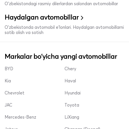
O'zbekistondagi rasmiy dilerlardan salondan avtomobillar
Haydalgan avtomobillar
O'zbekistonda avtomobil e’lonlari. Haydalgan avtomobillarni
sotib olish va sotish
Markalar bo'yicha yangi avtomobillar
BYD
Chery
Kia
Haval
Chevrolet
Hyundai
JAC
Toyota
Mercedes-Benz
LiXiang