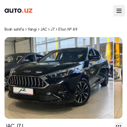
Bosh sahifa
Yangi
JAC
J7
E'lon № 49
JAC J7 I