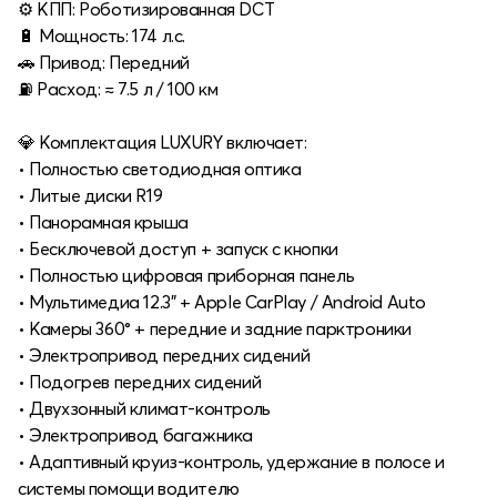
⚙️ КПП: Роботизированная DCT
🔋 Мощность: 174 л.с.
🚗 Привод: Передний
⛽ Расход: ≈ 7.5 л / 100 км
💎 Комплектация LUXURY включает:
• Полностью светодиодная оптика
• Литые диски R19
• Панорамная крыша
• Бесключевой доступ + запуск с кнопки
• Полностью цифровая приборная панель
• Мультимедиа 12.3" + Apple CarPlay / Android Auto
• Камеры 360° + передние и задние парктроники
• Электропривод передних сидений
• Подогрев передних сидений
• Двухзонный климат-контроль
• Электропривод багажника
• Адаптивный круиз-контроль, удержание в полосе и
системы помощи водителю