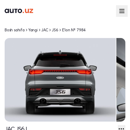
Bosh sahifa
Yangi
JAC
JS6
E'lon № 7984
JAC JS6 I