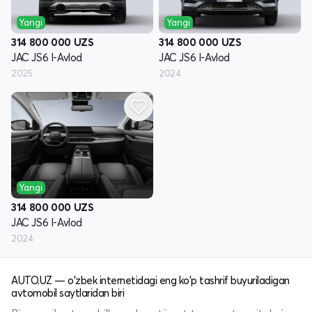
Yangi
Yangi
314 800 000
UZS
314 800 000
UZS
JAC JS6 I-Avlod
JAC JS6 I-Avlod
2025
2024
Yangi
314 800 000
UZS
JAC JS6 I-Avlod
2024
AUTO.UZ — o'zbek internetidagi eng ko'p tashrif buyuriladigan
avtomobil saytlaridan biri