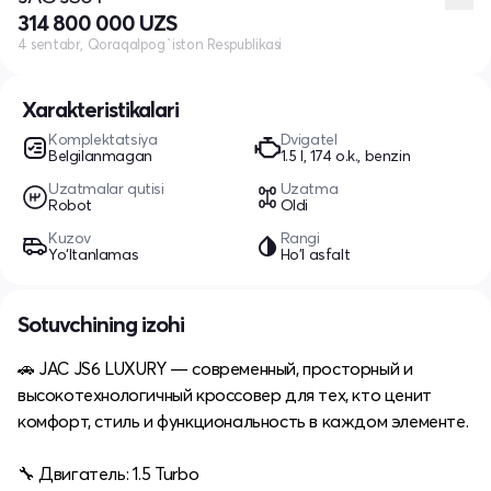
314 800 000 UZS
4 sentabr, Qoraqalpog`iston Respublikasi
Xarakteristikalari
Komplektatsiya
Dvigatel
Belgilanmagan
1.5 l, 174 o.k., benzin
Uzatmalar qutisi
Uzatma
Robot
Oldi
Kuzov
Rangi
Yo‘ltanlamas
Ho'l asfalt
Sotuvchining izohi
🚗 JAC JS6 LUXURY — современный, просторный и
высокотехнологичный кроссовер для тех, кто ценит
комфорт, стиль и функциональность в каждом элементе.
🔧 Двигатель: 1.5 Turbo