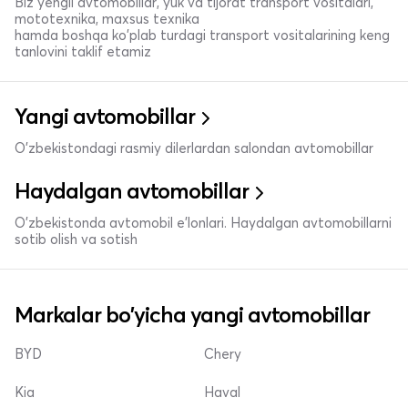
Biz yengil avtomobillar, yuk va tijorat transport vositalari,
mototexnika, maxsus texnika
hamda boshqa ko'plab turdagi transport vositalarining keng
tanlovini taklif etamiz
Yangi avtomobillar
O'zbekistondagi rasmiy dilerlardan salondan avtomobillar
Haydalgan avtomobillar
O'zbekistonda avtomobil e’lonlari. Haydalgan avtomobillarni
sotib olish va sotish
Markalar bo'yicha yangi avtomobillar
BYD
Chery
Kia
Haval