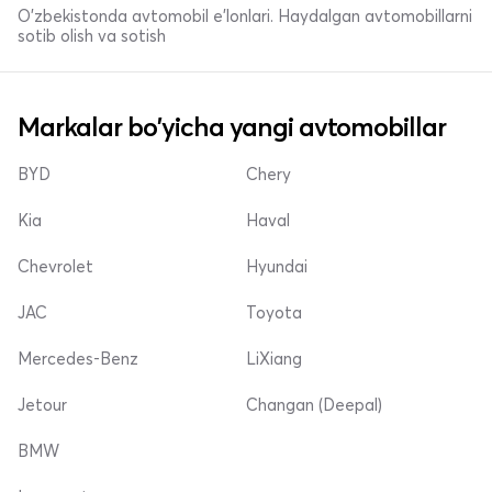
O'zbekistonda avtomobil e’lonlari. Haydalgan avtomobillarni
sotib olish va sotish
Markalar bo'yicha yangi avtomobillar
BYD
Chery
Kia
Haval
Chevrolet
Hyundai
JAC
Toyota
Mercedes-Benz
LiXiang
Jetour
Changan (Deepal)
BMW