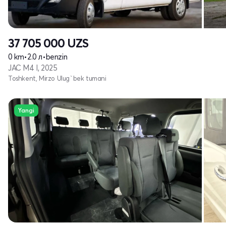
37 705 000
UZS
0 km
•
2.0 л
•
benzin
JAC M4 I, 2025
Toshkent, Mirzo Ulug`bek tumani
Yangi