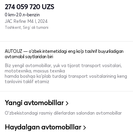
274 059 720
UZS
0 km
•
2.0 л
•
benzin
JAC Refine M4 I, 2024
Toshkent, Sirg`ali tumani
AUTO.UZ — o'zbek internetidagi eng ko'p tashrif buyuriladigan
avtomobil saytlaridan biri
Biz yengil avtomobillar, yuk va tijorat transport vositalari,
mototexnika, maxsus texnika
hamda boshqa ko'plab turdagi transport vositalarining keng
tanlovini taklif etamiz
Yangi avtomobillar
O'zbekistondagi rasmiy dilerlardan salondan avtomobillar
Haydalgan avtomobillar