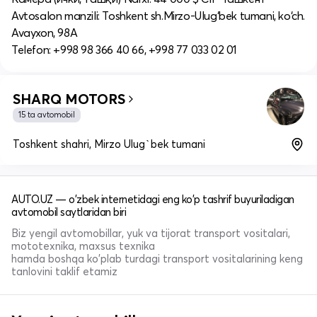
Avtosalon manzili: Toshkent sh.Mirzo-Ulug‘bek tumani, ko‘ch.
Avayxon, 98A
Telefon: +998 98 366 40 66, +998 77 033 02 01
SHARQ MOTORS
15 ta avtomobil
Toshkent shahri, Mirzo Ulug`bek tumani
AUTO.UZ — o'zbek internetidagi eng ko'p tashrif buyuriladigan
avtomobil saytlaridan biri
Biz yengil avtomobillar, yuk va tijorat transport vositalari,
mototexnika, maxsus texnika
hamda boshqa ko'plab turdagi transport vositalarining keng
tanlovini taklif etamiz