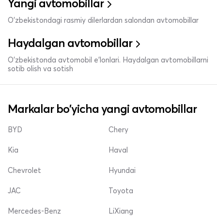
Yangi avtomobillar
O'zbekistondagi rasmiy dilerlardan salondan avtomobillar
Haydalgan avtomobillar
O'zbekistonda avtomobil e’lonlari. Haydalgan avtomobillarni
sotib olish va sotish
Markalar bo'yicha yangi avtomobillar
BYD
Chery
Kia
Haval
Chevrolet
Hyundai
JAC
Toyota
Mercedes-Benz
LiXiang