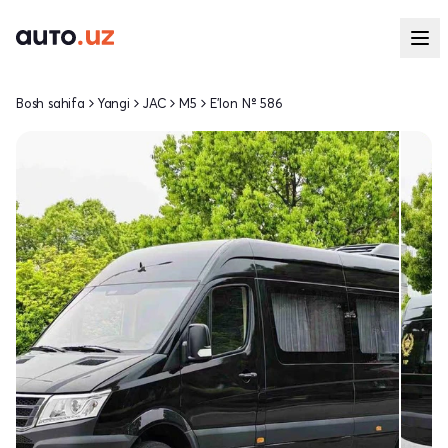
Bosh sahifa
Yangi
JAC
M5
E'lon № 586