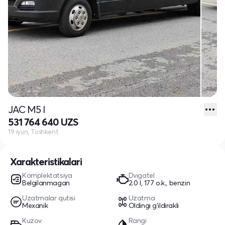
JAC M5 I
531 764 640 UZS
19 iyun, Toshkent
Xarakteristikalari
Komplektatsiya
Dvigatel
Belgilanmagan
2.0 l, 177 o.k., benzin
Uzatmalar qutisi
Uzatma
Mexanik
Oldingi g'ildirakli
Kuzov
Rangi