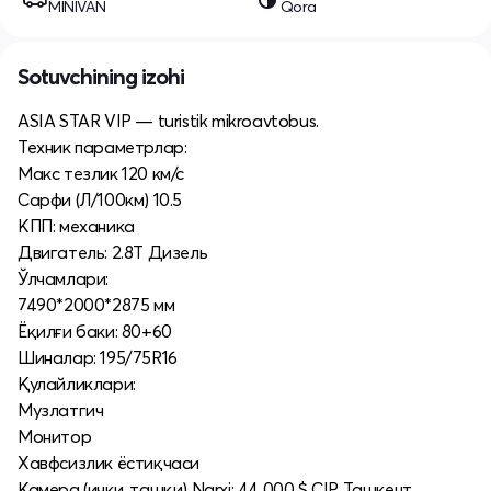
MINIVAN
Qora
Sotuvchining izohi
ASIA STAR VIP — turistik mikroavtobus.
Техник параметрлар:
Макс тезлик 120 км/с
Сарфи (Л/100км) 10.5
КПП: механика
Двигатель: 2.8Т Дизель
Ўлчамлари:
7490*2000*2875 мм
Ёқилғи баки: 80+60
Шиналар: 195/75R16
Қулайликлари:
Музлатгич
Монитор
Хавфсизлик ёстиқчаси
Камера (ички, ташқи) Narxi: 44 000 $ CIP Ташкент