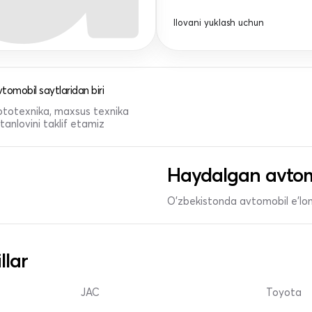
Ilovani yuklash uchun
tomobil saytlaridan biri
 mototexnika, maxsus texnika
anlovini taklif etamiz
Haydalgan avtom
O'zbekistonda avtomobil e’lonl
llar
JAC
Toyota