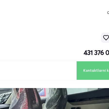
Q
431 376 
Kontaktlarni k