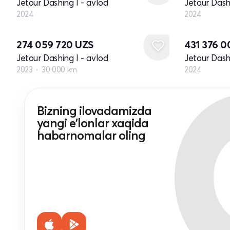
Jetour Dashing I - avlod
Jetour Dash
2024
2024
Yangi
274 059 720
UZS
431 376 
Jetour Dashing I - avlod
Jetour Dash
2023
30 000 km
2024
Bizning ilovadamizda
yangi e'lonlar xaqida
habarnomalar oling