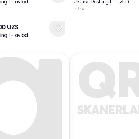
ing I - avlod
Jetour Dashing I - avlod
2024
000
UZS
ing I - avlod
Q
SKANERL