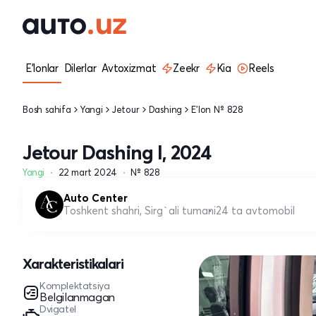
E'lonlar
Dilerlar
Avtoxizmat
Zeekr
Kia
Reels
Bosh sahifa
Yangi
Jetour
Dashing
E'lon № 828
Jetour Dashing I, 2024
Yangi
22 mart 2024
№ 828
Auto Center
Toshkent shahri, Sirg`ali tumani
24 ta avtomobil
Xarakteristikalari
Komplektatsiya
Belgilanmagan
Dvigatel