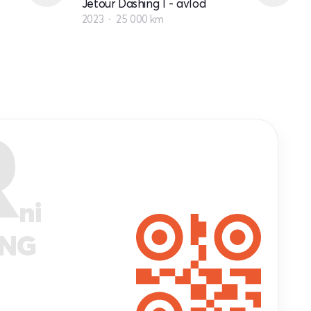
Jetour Dashing I - avlod
2023
25 000 km
R
ni
ANG