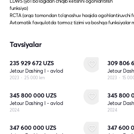
LDWS (yo’l bo’lagidan chiqib ketishni ogohlantirish
funksiya)
RCTA (orqa tomondan to’qnashuv haqida ogohlantiruvchi f
Avtomatik favqulotda tormoz tizimi va boshqa funksiyalar 
Tavsiyalar
235 929 672
UZS
309 806 
Jetour Dashing I - avlod
Jetour Dash
2023
25 000 km
2023
15 00
Yangi
Yangi
345 800 000
UZS
345 800 
Jetour Dashing I - avlod
Jetour Dash
2024
2024
Yangi
Yangi
347 600 000
UZS
347 600 