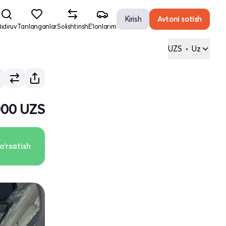
Kirish
Avtoni sotish
idiruv
Tanlanganlar
Solishtirish
E'lonlarim
UZS
•
Uz
000 UZS
o'rsatish