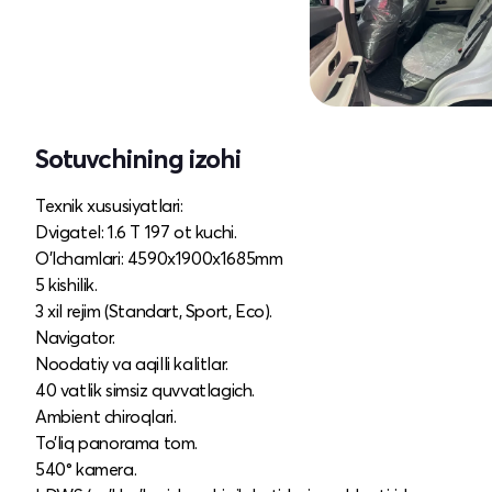
Sotuvchining izohi
Texnik xususiyatlari:
Dvigatel: 1.6 T 197 ot kuchi.
O’lchamlari: 4590x1900x1685mm
5 kishilik.
3 xil rejim (Standart, Sport, Eco).
Navigator.
Noodatiy va aqilli kalitlar.
40 vatlik simsiz quvvatlagich.
Ambient chiroqlari.
To’liq panorama tom.
540° kamera.