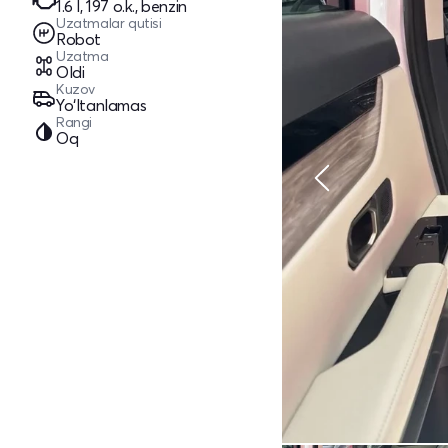
1.6 l, 197 o.k., benzin
Uzatmalar qutisi
Robot
Uzatma
Oldi
Kuzov
Yo‘ltanlamas
Rangi
Oq