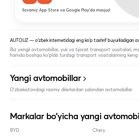
Ilovamiz App Store va Google Play'da mavjud
AUTO.UZ — o'zbek internetidagi eng ko'p tashrif buyuriladigan av
Biz yengil avtomobillar, yuk va tijorat transport vositalari,
hamda boshqa ko'plab turdagi transport vositalarining keng t
Yangi avtomobillar
O'zbekistondagi rasmiy dilerlardan salondan avtomobillar
Markalar bo'yicha yangi avtomobi
BYD
Chery