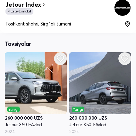
Jetour Index
4 ta avtomobil
Toshkent shahri, Sirg`ali tumani
Tavsiyalar
Yangi
Yangi
260 000 000
UZS
260 000 000
UZS
Jetour X50 Ι-Avlod
Jetour X50 Ι-Avlod
2024
2024