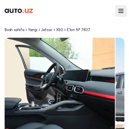
Bosh sahifa
Yangi
Jetour
X50
E'lon № 7837