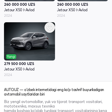
260 000 000
UZS
260 000 000
UZS
Jetour X50 Ι-Avlod
Jetour X50 Ι-Avlod
2024
2024
Yangi
279 500 000
UZS
Jetour X50 Ι-Avlod
2024
AUTO.UZ — o'zbek internetidagi eng ko'p tashrif buyuriladigan
avtomobil saytlaridan biri
Biz yengil avtomobillar, yuk va tijorat transport vositalari,
mototexnika, maxsus texnika
hamda boshqa ko'plab turdagi transport vositalarining keng