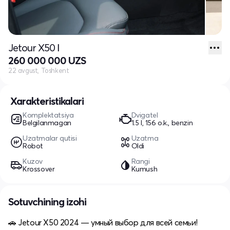
Jetour X50 Ι
260 000 000 UZS
22 avgust, Toshkent
Xarakteristikalari
Komplektatsiya
Dvigatel
Belgilanmagan
1.5 l, 156 o.k., benzin
Uzatmalar qutisi
Uzatma
Robot
Oldi
Kuzov
Rangi
Krossover
Kumush
Sotuvchining izohi
🚗 Jetour X50 2024 — умный выбор для всей семьи!