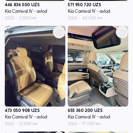
446 836 500
UZS
571 950 720
UZS
Kia Carnival IV - avlod
Kia Carnival IV - avlod
2023
2 000 km
2022
40 000 km
473 050 908
UZS
655 360 200
UZS
Kia Carnival IV - avlod
Kia Carnival IV - avlod
2023
12 000 km
2023
17 000 km