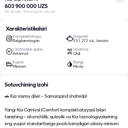
603 900 000 UZS
30 oktabr, Samarqand viloyati
Xarakteristikalari
Komplektatsiya
Dvigatel
Belgilanmagan
3.5 l, 272 o.k., benzin
Uzatmalar qutisi
Uzatma
Avtomat
Oldi
Kuzov
Rangi
Miniven
Moviy
Sotuvchining izohi
🚗 Kia rasmiy dileri – Samarqand shahrida!
Yangi Kia Carnival (Comfort komplektatsiyasi) bilan
tanishing – ishonchlilik, qulaylik va Kia texnologiyalarining
eng yuqori standartlariga javob beradigan oilaviy miniven.