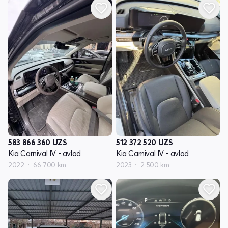
583 866 360
UZS
512 372 520
UZS
Kia Carnival IV - avlod
Kia Carnival IV - avlod
2022
66 700 km
2023
2 500 km