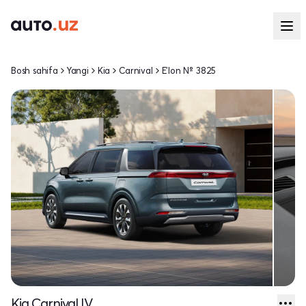
Bosh sahifa
Yangi
Kia
Carnival
E'lon № 3825
Kia Carnival IV