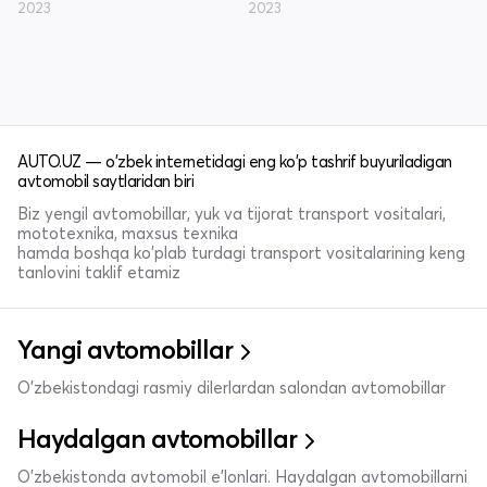
2023
2023
AUTO.UZ — o'zbek internetidagi eng ko'p tashrif buyuriladigan
avtomobil saytlaridan biri
Biz yengil avtomobillar, yuk va tijorat transport vositalari,
mototexnika, maxsus texnika
hamda boshqa ko'plab turdagi transport vositalarining keng
tanlovini taklif etamiz
Yangi avtomobillar
O'zbekistondagi rasmiy dilerlardan salondan avtomobillar
Haydalgan avtomobillar
O'zbekistonda avtomobil e’lonlari. Haydalgan avtomobillarni