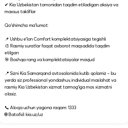
✔ Kia Uzbekistan tomonidan taqdim etiladigan aksiya va
maxsus takliflar
Qo‘shimcha ma’lumot:
📌 Ushbu e’lon Comfort komplektatsiyasiga tegishli
🎨 Rasmiy suratlar faqat axborot maqsadida taqdim
etilgan
🎯 Boshqa rang va komplektatsiyalar mavjud
📍 Sizni Kia Samarqand avtosalonida kutib qolamiz – bu
yerda siz professional yondashuv, individual maslahat va
rasmiy Kia Uzbekistan xizmat tarmog‘iga mos xizmatni
olasiz.
📞 Aloqa uchun yagona raqam: 1333
🌐 Batafsil: kia.uz/uz