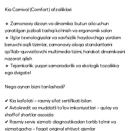
Kia Carnival (Comfort) afzalliklari:
🔹 Zamonaviy dizayn va dinamika: butun oila uchun
yaratilgan jozibali tashqi ko‘rinish va ergonomik salon
🔹 Ilg‘or texnologiyalar va xavfsizlik: haydovchiga yordam
beruvchi aqlli tizimlar, zamonaviy aloqa standartlarini
qo‘llab-quvvatlovchi multimedia tizimi, harakat dinamikasini
nazorat qilish
🔹 Tejamkorlik: yuqori samaradorlik va ekologik tozalikka
ega dvigatel
Nega aynan bizni tanlashadi?
✔ Kia kafolati – rasmiy sifat sertifikati bilan
✔ Avtokredit va muddatli to‘lov imkoniyatlari – qulay va
shaffof shartlar asosida
✔ Rasmiy servis xizmati: diagnostikadan tortib ta’mir va
xizmatgacha – faqat original ehtiyot qismlar