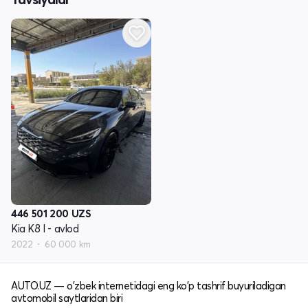
446 501 200
UZS
Kia K8 I - avlod
2022
60 000 km
AUTO.UZ — o'zbek internetidagi eng ko'p tashrif buyuriladigan
avtomobil saytlaridan biri