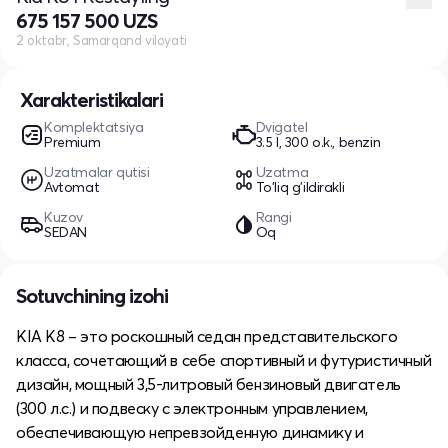
675 157 500 UZS
2 oktabr, Samarqand viloyati
Xarakteristikalari
Komplektatsiya
Dvigatel
Premium
3.5 l, 300 o.k., benzin
Uzatmalar qutisi
Uzatma
Avtomat
To'liq g'ildirakli
Kuzov
Rangi
SEDAN
Oq
Sotuvchining izohi
KIA K8 – это роскошный седан представительского
класса, сочетающий в себе спортивный и футуристичный
дизайн, мощный 3,5-литровый бензиновый двигатель
(300 л.с.) и подвеску с электронным управлением,
обеспечивающую непревзойденную динамику и