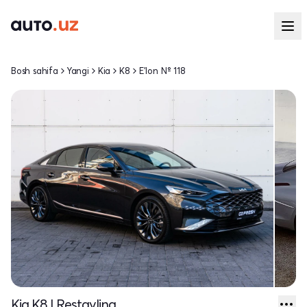
Bosh sahifa
Yangi
Kia
K8
E'lon № 118
Kia K8 I Restayling