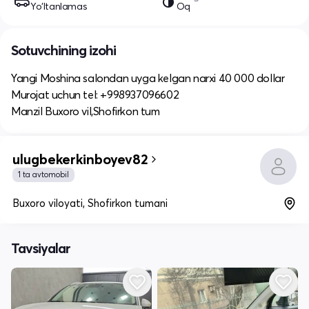
Yo‘ltanlamas
Oq
Sotuvchining izohi
Yangi Moshina salondan uyga kelgan narxi 40 000 dollar
Murojat uchun tel: +998937096602
Manzil Buxoro vil,Shofirkon tum
ulugbekerkinboyev82
1 ta avtomobil
Buxoro viloyati, Shofirkon tumani
Tavsiyalar