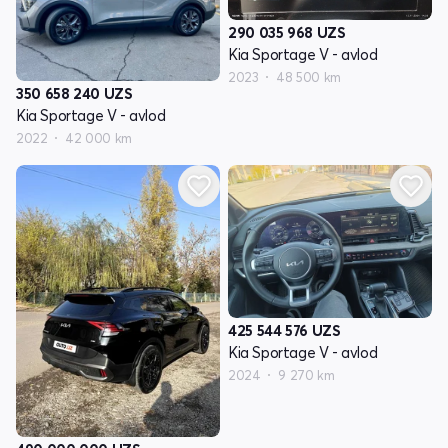
290 035 968
UZS
Kia Sportage V - avlod
2023
48 500 km
350 658 240
UZS
Kia Sportage V - avlod
2022
42 000 km
425 544 576
UZS
Kia Sportage V - avlod
2024
9 270 km