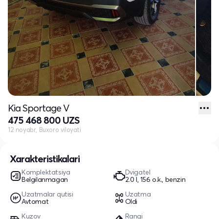
Kia Sportage V
475 468 800 UZS
12 noyabr, Buxoro viloyati
Xarakteristikalari
Komplektatsiya
Dvigatel
Belgilanmagan
2.0 l, 156 o.k., benzin
Uzatmalar qutisi
Uzatma
Avtomat
Oldi
Kuzov
Rangi