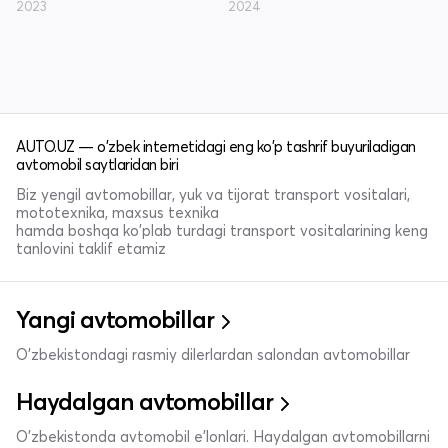
2023
2024
AUTO.UZ — o'zbek internetidagi eng ko'p tashrif buyuriladigan
avtomobil saytlaridan biri
Biz yengil avtomobillar, yuk va tijorat transport vositalari,
mototexnika, maxsus texnika
hamda boshqa ko'plab turdagi transport vositalarining keng
tanlovini taklif etamiz
Yangi avtomobillar
O'zbekistondagi rasmiy dilerlardan salondan avtomobillar
Haydalgan avtomobillar
O'zbekistonda avtomobil e’lonlari. Haydalgan avtomobillarni