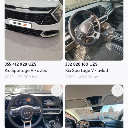
355 412 928
UZS
332 828 160
UZS
Kia Sportage V - avlod
Kia Sportage V - avlod
2023
57 000 km
2022
48 000 km