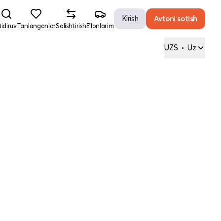
Kirish
Avtoni sotish
idiruv
Tanlanganlar
Solishtirish
E'lonlarim
UZS
•
Uz