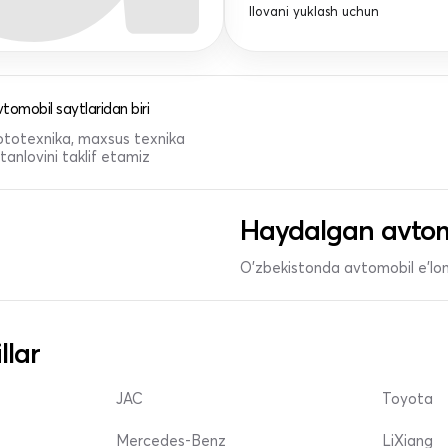
Ilovani yuklash uchun
tomobil saytlaridan biri
 mototexnika, maxsus texnika
anlovini taklif etamiz
Haydalgan avtom
O'zbekistonda avtomobil e’lonl
llar
JAC
Toyota
Mercedes-Benz
LiXiang