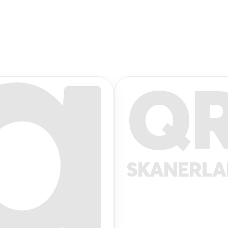
Q
SKANERL