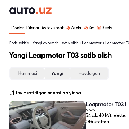
E'lonlar
Dilerlar
Avtoxizmat
Zeekr
Kia
Reels
Bosh sahifa
Yangi avtomobil sotib olish
Leapmotor
Leapmotor T
Yangi Leapmotor T03 sotib olish
Hammasi
Yangi
Haydalgan
Joylashtirilgan sanasi bo'yicha
Leapmotor T03 I
Moviy
54 o.k. 40 kVt, elektro
Oldi uzatma