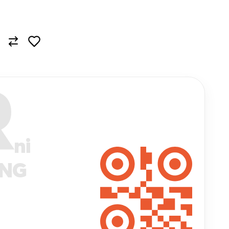
R
ni
ANG