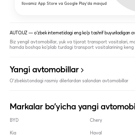
Ilovamiz App Store va Google Play'da mavjud
AUTO.UZ — o'zbek internetidagi eng ko'p tashrif buyuriladigan av
Biz yengil avtomobillar, yuk va tijorat transport vositalari,
hamda boshqa ko'plab turdagi transport vositalarining keng t
Yangi avtomobillar
O'zbekistondagi rasmiy dilerlardan salondan avtomobillar
Markalar bo'yicha yangi avtomobi
BYD
Chery
Kia
Haval