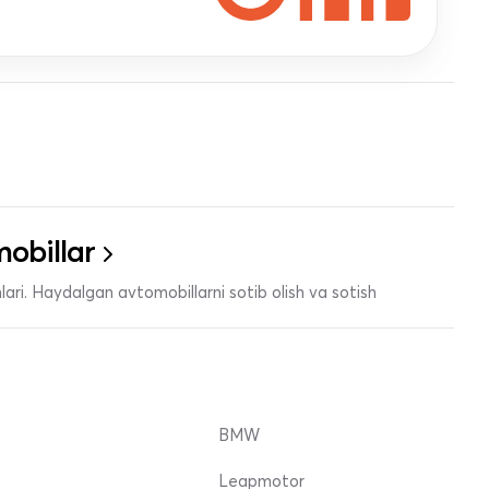
obillar
ari. Haydalgan avtomobillarni sotib olish va sotish
BMW
Leapmotor