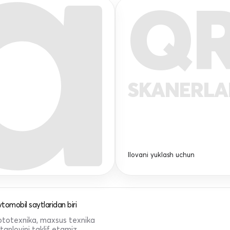
Q
SKANERL
Ilovani yuklash uchun
tomobil saytlaridan biri
 mototexnika, maxsus texnika
anlovini taklif etamiz