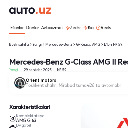
E'lonlar
Dilerlar
Avtoxizmat
Zeekr
Kia
Reels
Bosh sahifa
Yangi
Mercedes-Benz
G-Класс AMG
E'lon № 59
Mercedes-Benz G-Class AMG II Res
Yangi
29 sentabr 2025
№ 59
Orient motors
Toshkent shahri, Mirobod tumani
28 ta avtomobil
Xarakteristikalari
Komplektatsiya
AMG G 63
Dvigatel