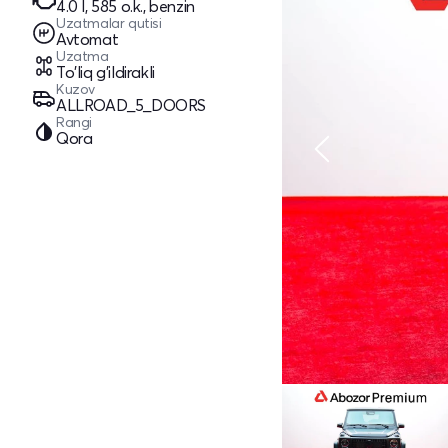
4.0 l, 585 o.k., benzin
Uzatmalar qutisi
Avtomat
Uzatma
To'liq g'ildirakli
Kuzov
ALLROAD_5_DOORS
Rangi
Qora