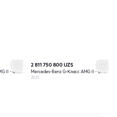
Yangi
2 811 750 800
UZS
Mercedes-Benz G-Класс AMG II - avlod restayling
Mercedes-Benz G-Класс AMG II - avlod restayling
2025