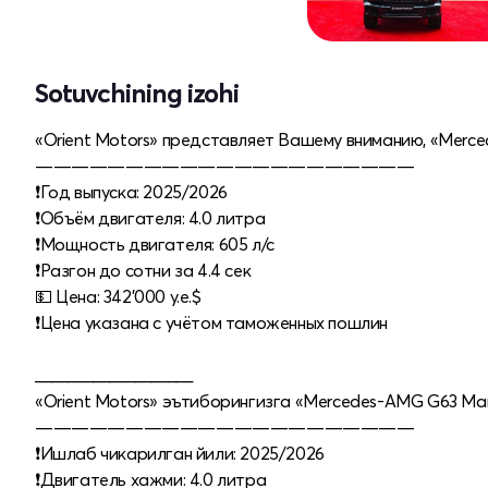
Sotuvchining izohi
«Orient Motors» представляет Вашему вниманию, «Merced
—————————————————————
❗️Год выпуска: 2025/2026
❗️Объём двигателя: 4.0 литра
❗️Мощность двигателя: 605 л/с
❗️Разгон до сотни за 4.4 сек
💵 Цена: 342'000 у.е.$
❗️Цена указана с учётом таможенных пошлин
___________________
«Orient Motors» эътиборингизга «Mercedes-AMG G63 Manu
—————————————————————
❗️Ишлаб чикарилган йили: 2025/2026
❗️Двигатель хажми: 4.0 литра