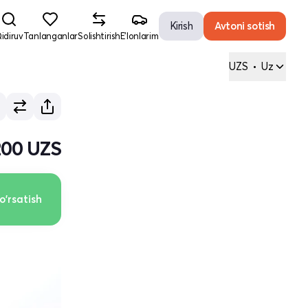
Kirish
Avtoni sotish
idiruv
Tanlanganlar
Solishtirish
E'lonlarim
UZS
•
Uz
 200 UZS
o'rsatish