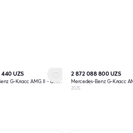
Yangi
6 440
UZS
2 872 088 800
UZS
Mercedes-Benz G-Класс AMG II - avlod restayling
2025