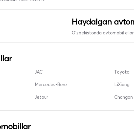
Haydalgan avtom
O'zbekistonda avtomobil e’lonl
llar
JAC
Toyota
Mercedes-Benz
LiXiang
Jetour
Changan 
mobillar