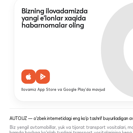
Bizning ilovadamizda
yangi e'lonlar xaqida
habarnomalar oling
Ilovamiz App Store va Google Play'da mavjud
AUTO.UZ — o'zbek internetidagi eng ko'p tashrif buyuriladigan av
Biz yengil avtomobillar, yuk va tijorat transport vositalari,
hamda boshqa ko'plab turdagi transport vositalarining keng t