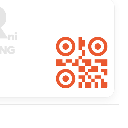
R
ni
ANG