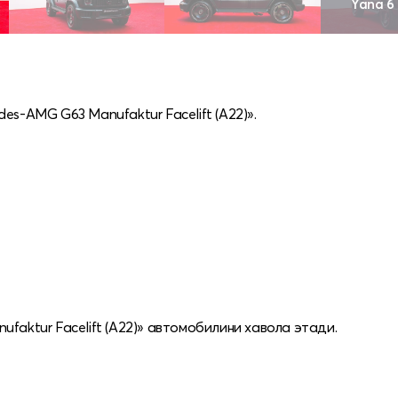
Yana 6
es-AMG G63 Manufaktur Facelift (A22)».
faktur Facelift (A22)» автомобилини хавола этади.