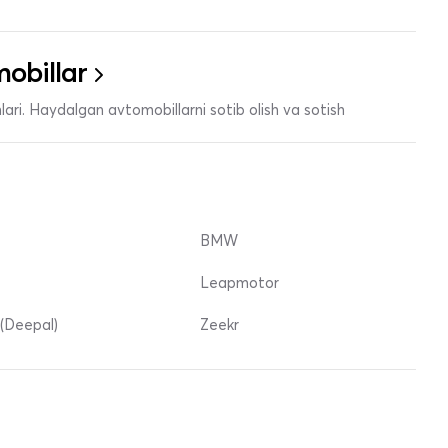
obillar
ari. Haydalgan avtomobillarni sotib olish va sotish
BMW
Leapmotor
(Deepal)
Zeekr