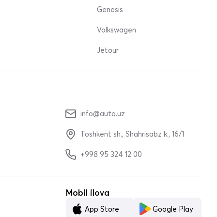
Genesis
Volkswagen
Jetour
info@auto.uz
Toshkent sh., Shahrisabz k., 16/1
+998 95 324 12 00
Mobil ilova
App Store
Google Play