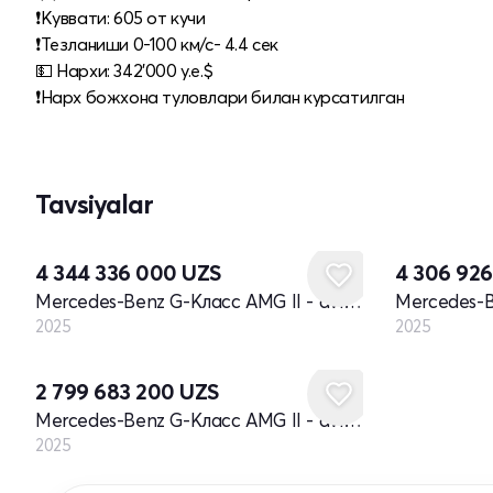
❗️Куввати: 605 от кучи
❗️Тезланиши 0-100 км/с- 4.4 сек
💵 Нархи: 342'000 у.е.$
❗️Нарх божхона туловлари билан курсатилган
⠀
Tavsiyalar
Yangi
Yangi
4 344 336 000
UZS
4 306 92
Mercedes-Benz G-Класс AMG II - avlod restayling
2025
2025
Yangi
2 799 683 200
UZS
Mercedes-Benz G-Класс AMG II - avlod restayling
2025