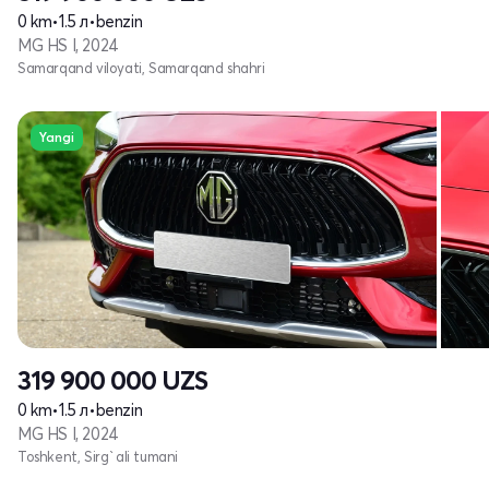
0 km
•
1.5 л
•
benzin
MG HS I, 2024
Samarqand viloyati, Samarqand shahri
Yangi
319 900 000
UZS
0 km
•
1.5 л
•
benzin
MG HS I, 2024
Toshkent, Sirg`ali tumani