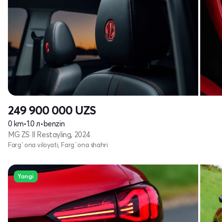
249 900 000
UZS
0 km
•
1.0 л
•
benzin
MG ZS II Restayling, 2024
Farg`ona viloyati, Farg`ona shahri
Yangi