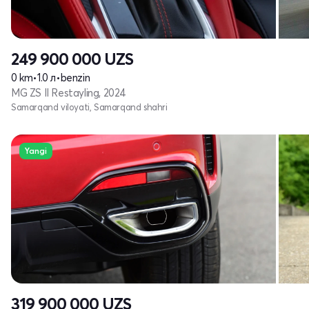
249 900 000
UZS
0 km
•
1.0 л
•
benzin
MG ZS II Restayling, 2024
Samarqand viloyati, Samarqand shahri
Yangi
319 900 000
UZS