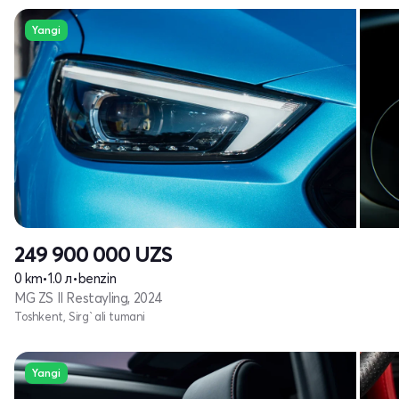
Yangi
249 900 000
UZS
0 km
•
1.0 л
•
benzin
MG ZS II Restayling, 2024
Toshkent, Sirg`ali tumani
Yangi