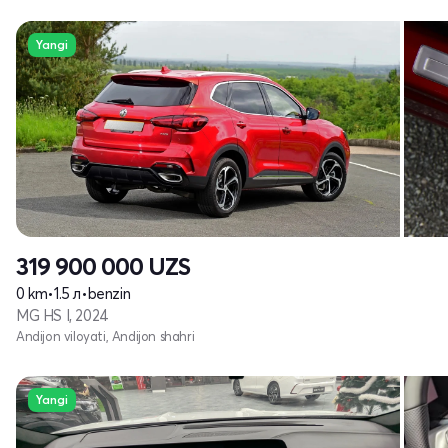
Yangi
319 900 000
UZS
0 km
•
1.5 л
•
benzin
MG HS I, 2024
Andijon viloyati, Andijon shahri
Yangi