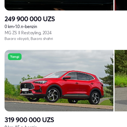
249 900 000
UZS
0 km
•
1.0 л
•
benzin
MG ZS II Restayling, 2024
Buxoro viloyati, Buxoro shahri
Yangi
319 900 000
UZS