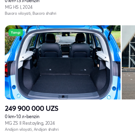
0 km
•
1.5 л
•
benzin
MG HS I, 2024
Buxoro viloyati, Buxoro shahri
Yangi
249 900 000
UZS
0 km
•
1.0 л
•
benzin
MG ZS II Restayling, 2024
Andijon viloyati, Andijon shahri