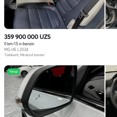
359 900 000
UZS
0 km
•
1.5 л
•
benzin
MG HS I, 2024
Toshkent, Mirobod tumani
Yangi