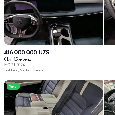
416 000 000
UZS
0 km
•
1.5 л
•
benzin
MG 7 I, 2024
Toshkent, Mirobod tumani
Yangi