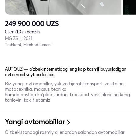
249 900 000
UZS
0 km
•
1.0 л
•
benzin
MG ZS II, 2021
Toshkent, Mirobod tumani
AUTO.UZ — o'zbek internetidagi eng ko'p tashrif buyuriladigan
avtomobil saytlaridan biri
Biz yengil avtomobillar, yuk va tijorat transport vositalari,
mototexnika, maxsus texnika
hamda boshqa ko'plab turdagi transport vositalarining keng
tanlovini taklif etamiz
Yangi avtomobillar
O'zbekistondagi rasmiy dilerlardan salondan avtomobillar