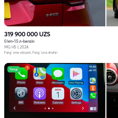
319 900 000
UZS
0 km
•
1.5 л
•
benzin
MG HS I, 2024
Farg`ona viloyati, Farg`ona shahri
Yangi