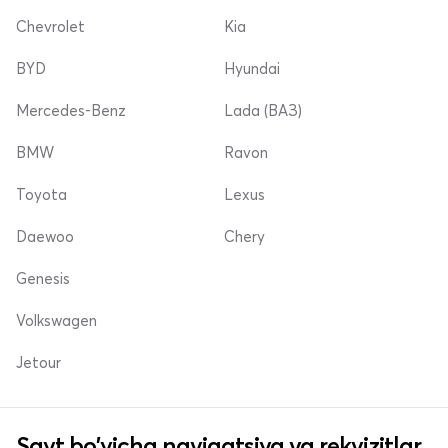
Chevrolet
Kia
BYD
Hyundai
Mercedes-Benz
Lada (ВАЗ)
BMW
Ravon
Toyota
Lexus
Daewoo
Chery
Genesis
Volkswagen
Jetour
Sayt bo'yicha navigatsiya va rekvizitlar