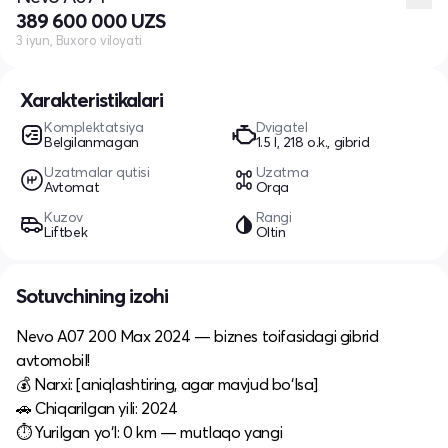
389 600 000 UZS
3 iyun, Buxoro viloyati
Xarakteristikalari
Komplektatsiya
Dvigatel
Belgilanmagan
1.5 l, 218 o.k., gibrid
Uzatmalar qutisi
Uzatma
Avtomat
Orqa
Kuzov
Rangi
Liftbek
Oltin
Sotuvchining izohi
Nevo A07 200 Max 2024 — biznes toifasidagi gibrid
avtomobil!
💰 Narxi: [aniqlashtiring, agar mavjud bo‘lsa]
🚗 Chiqarilgan yili: 2024
⏱ Yurilgan yo‘l: 0 km — mutlaqo yangi