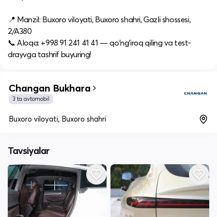
📍 Manzil: Buxoro viloyati, Buxoro shahri, Gazli shossesi,
2/A380
📞 Aloqa: +998 91 241 41 41 — qo‘ng‘iroq qiling va test-
drayvga tashrif buyuring!
Changan Bukhara
3 ta avtomobil
Buxoro viloyati, Buxoro shahri
Tavsiyalar