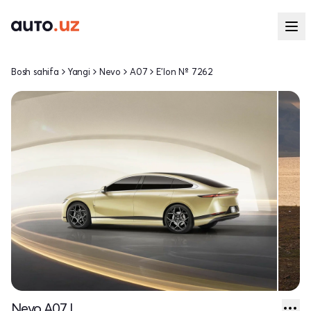
Bosh sahifa
Yangi
Nevo
A07
E'lon № 7262
Nevo A07 I