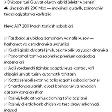
⚡ Dvigatel turi: Quvvat oluvchi gibrid (elektr + benzin)
🛋 Jihozlanishi: 200 Max — maksimal qulaylik, zamonaviy
texnologiyalar va xavfsizlik
Nevo A07 200 Max’ni tanlash sabablari:
✅ Fastback uslubidagi zamonaviy va nafis kuzov —
hashamat va aerodinamika uyg‘unligi
✅ Kuchli gibrid dvigatel: jimlik, tejamkorlik va yuqori dinamika
✅ Panoramali tom va salonning premium darajadagi
materiallari
✅ Aqlli yordamchi tizimlar: adaptiv kruiz-kontrol, yo‘l
chizig‘ini ushlab turish, avtomatik to‘xtash
✅ Katta sensorli ekran va to‘liq raqamli asboblar paneli
✅ Smartfonga ulanish, ovozli boshqaruv va havodan
dasturiy yangilanishlar
✅ Rasmiy kafolat va hujjatlarning to‘liq to‘plami
✅ Rasmiy dilerda ko‘rib chiqish va test-drayv imkoniyati
mavjud