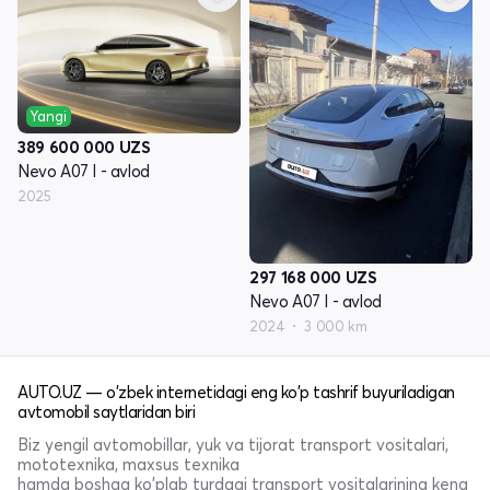
Yangi
389 600 000
UZS
Nevo A07 I - avlod
2025
297 168 000
UZS
Nevo A07 I - avlod
2024
3 000 km
AUTO.UZ — o'zbek internetidagi eng ko'p tashrif buyuriladigan
avtomobil saytlaridan biri
Biz yengil avtomobillar, yuk va tijorat transport vositalari,
mototexnika, maxsus texnika
hamda boshqa ko'plab turdagi transport vositalarining keng